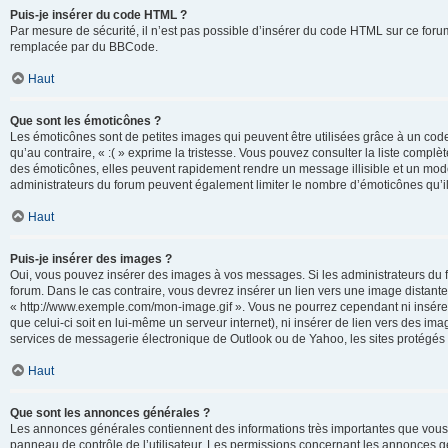
Puis-je insérer du code HTML ?
Par mesure de sécurité, il n’est pas possible d’insérer du code HTML sur ce for
remplacée par du BBCode.
Haut
Que sont les émoticônes ?
Les émoticônes sont de petites images qui peuvent être utilisées grâce à un code 
qu’au contraire, « :( » exprime la tristesse. Vous pouvez consulter la liste com
des émoticônes, elles peuvent rapidement rendre un message illisible et un modé
administrateurs du forum peuvent également limiter le nombre d’émoticônes qu’il
Haut
Puis-je insérer des images ?
Oui, vous pouvez insérer des images à vos messages. Si les administrateurs du fo
forum. Dans le cas contraire, vous devrez insérer un lien vers une image distan
« http://www.exemple.com/mon-image.gif ». Vous ne pourrez cependant ni insérer
que celui-ci soit en lui-même un serveur internet), ni insérer de lien vers des
services de messagerie électronique de Outlook ou de Yahoo, les sites protégés p
Haut
Que sont les annonces générales ?
Les annonces générales contiennent des informations très importantes que vous d
panneau de contrôle de l’utilisateur. Les permissions concernant les annonces gé