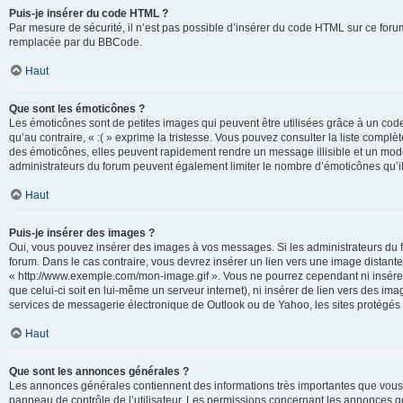
Puis-je insérer du code HTML ?
Par mesure de sécurité, il n’est pas possible d’insérer du code HTML sur ce for
remplacée par du BBCode.
Haut
Que sont les émoticônes ?
Les émoticônes sont de petites images qui peuvent être utilisées grâce à un code 
qu’au contraire, « :( » exprime la tristesse. Vous pouvez consulter la liste com
des émoticônes, elles peuvent rapidement rendre un message illisible et un modé
administrateurs du forum peuvent également limiter le nombre d’émoticônes qu’il
Haut
Puis-je insérer des images ?
Oui, vous pouvez insérer des images à vos messages. Si les administrateurs du fo
forum. Dans le cas contraire, vous devrez insérer un lien vers une image distan
« http://www.exemple.com/mon-image.gif ». Vous ne pourrez cependant ni insérer
que celui-ci soit en lui-même un serveur internet), ni insérer de lien vers des
services de messagerie électronique de Outlook ou de Yahoo, les sites protégés p
Haut
Que sont les annonces générales ?
Les annonces générales contiennent des informations très importantes que vous d
panneau de contrôle de l’utilisateur. Les permissions concernant les annonces gé