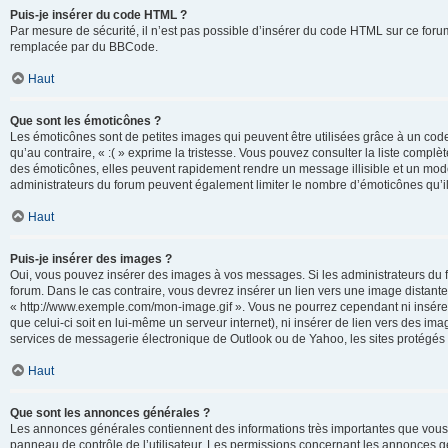
Puis-je insérer du code HTML ?
Par mesure de sécurité, il n’est pas possible d’insérer du code HTML sur ce for
remplacée par du BBCode.
Haut
Que sont les émoticônes ?
Les émoticônes sont de petites images qui peuvent être utilisées grâce à un code 
qu’au contraire, « :( » exprime la tristesse. Vous pouvez consulter la liste com
des émoticônes, elles peuvent rapidement rendre un message illisible et un modé
administrateurs du forum peuvent également limiter le nombre d’émoticônes qu’il
Haut
Puis-je insérer des images ?
Oui, vous pouvez insérer des images à vos messages. Si les administrateurs du fo
forum. Dans le cas contraire, vous devrez insérer un lien vers une image distan
« http://www.exemple.com/mon-image.gif ». Vous ne pourrez cependant ni insérer
que celui-ci soit en lui-même un serveur internet), ni insérer de lien vers des
services de messagerie électronique de Outlook ou de Yahoo, les sites protégés p
Haut
Que sont les annonces générales ?
Les annonces générales contiennent des informations très importantes que vous d
panneau de contrôle de l’utilisateur. Les permissions concernant les annonces gé