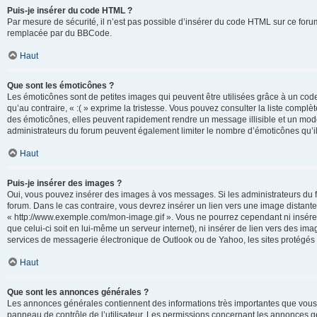
Puis-je insérer du code HTML ?
Par mesure de sécurité, il n’est pas possible d’insérer du code HTML sur ce for
remplacée par du BBCode.
Haut
Que sont les émoticônes ?
Les émoticônes sont de petites images qui peuvent être utilisées grâce à un code 
qu’au contraire, « :( » exprime la tristesse. Vous pouvez consulter la liste com
des émoticônes, elles peuvent rapidement rendre un message illisible et un modé
administrateurs du forum peuvent également limiter le nombre d’émoticônes qu’il
Haut
Puis-je insérer des images ?
Oui, vous pouvez insérer des images à vos messages. Si les administrateurs du fo
forum. Dans le cas contraire, vous devrez insérer un lien vers une image distan
« http://www.exemple.com/mon-image.gif ». Vous ne pourrez cependant ni insérer
que celui-ci soit en lui-même un serveur internet), ni insérer de lien vers des
services de messagerie électronique de Outlook ou de Yahoo, les sites protégés p
Haut
Que sont les annonces générales ?
Les annonces générales contiennent des informations très importantes que vous d
panneau de contrôle de l’utilisateur. Les permissions concernant les annonces gé