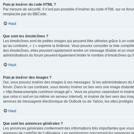
Puis-je insérer du code HTML ?
Par mesure de sécurité, il n’est pas possible d’insérer du code HTML sur ce for
remplacée par du BBCode.
Haut
Que sont les émoticônes ?
Les émoticônes sont de petites images qui peuvent être utilisées grâce à un code 
qu’au contraire, « :( » exprime la tristesse. Vous pouvez consulter la liste com
des émoticônes, elles peuvent rapidement rendre un message illisible et un modé
administrateurs du forum peuvent également limiter le nombre d’émoticônes qu’il
Haut
Puis-je insérer des images ?
Oui, vous pouvez insérer des images à vos messages. Si les administrateurs du fo
forum. Dans le cas contraire, vous devrez insérer un lien vers une image distan
« http://www.exemple.com/mon-image.gif ». Vous ne pourrez cependant ni insérer
que celui-ci soit en lui-même un serveur internet), ni insérer de lien vers des
services de messagerie électronique de Outlook ou de Yahoo, les sites protégés p
Haut
Que sont les annonces générales ?
Les annonces générales contiennent des informations très importantes que vous d
panneau de contrôle de l’utilisateur. Les permissions concernant les annonces gé