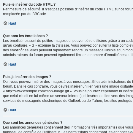
Puis-je insérer du code HTML ?
Par mesure de sécurité, il n’est pas possible d’insérer du code HTML sur ce for
remplacée par du BBCode.
Haut
Que sont les émoticônes ?
Les émoticônes sont de petites images qui peuvent être utilisées grâce à un code 
qu’au contraire, « :( » exprime la tristesse. Vous pouvez consulter la liste com
des émoticônes, elles peuvent rapidement rendre un message illisible et un modé
administrateurs du forum peuvent également limiter le nombre d’émoticônes qu’il
Haut
Puis-je insérer des images ?
Oui, vous pouvez insérer des images à vos messages. Si les administrateurs du fo
forum. Dans le cas contraire, vous devrez insérer un lien vers une image distan
« http://www.exemple.com/mon-image.gif ». Vous ne pourrez cependant ni insérer
que celui-ci soit en lui-même un serveur internet), ni insérer de lien vers des
services de messagerie électronique de Outlook ou de Yahoo, les sites protégés p
Haut
Que sont les annonces générales ?
Les annonces générales contiennent des informations très importantes que vous d
panneau de contrôle de l’utilisateur. Les permissions concernant les annonces gé