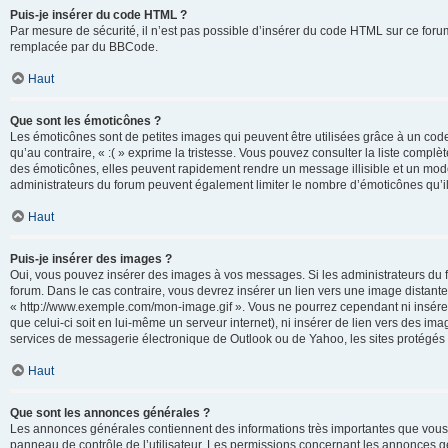
Puis-je insérer du code HTML ?
Par mesure de sécurité, il n’est pas possible d’insérer du code HTML sur ce for
remplacée par du BBCode.
Haut
Que sont les émoticônes ?
Les émoticônes sont de petites images qui peuvent être utilisées grâce à un code 
qu’au contraire, « :( » exprime la tristesse. Vous pouvez consulter la liste com
des émoticônes, elles peuvent rapidement rendre un message illisible et un modé
administrateurs du forum peuvent également limiter le nombre d’émoticônes qu’il
Haut
Puis-je insérer des images ?
Oui, vous pouvez insérer des images à vos messages. Si les administrateurs du fo
forum. Dans le cas contraire, vous devrez insérer un lien vers une image distan
« http://www.exemple.com/mon-image.gif ». Vous ne pourrez cependant ni insérer
que celui-ci soit en lui-même un serveur internet), ni insérer de lien vers des
services de messagerie électronique de Outlook ou de Yahoo, les sites protégés p
Haut
Que sont les annonces générales ?
Les annonces générales contiennent des informations très importantes que vous d
panneau de contrôle de l’utilisateur. Les permissions concernant les annonces gé