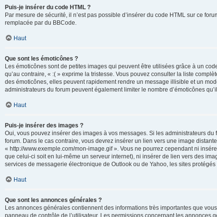
Puis-je insérer du code HTML ?
Par mesure de sécurité, il n’est pas possible d’insérer du code HTML sur ce for
remplacée par du BBCode.
Haut
Que sont les émoticônes ?
Les émoticônes sont de petites images qui peuvent être utilisées grâce à un code 
qu’au contraire, « :( » exprime la tristesse. Vous pouvez consulter la liste com
des émoticônes, elles peuvent rapidement rendre un message illisible et un modé
administrateurs du forum peuvent également limiter le nombre d’émoticônes qu’il
Haut
Puis-je insérer des images ?
Oui, vous pouvez insérer des images à vos messages. Si les administrateurs du fo
forum. Dans le cas contraire, vous devrez insérer un lien vers une image distan
« http://www.exemple.com/mon-image.gif ». Vous ne pourrez cependant ni insérer
que celui-ci soit en lui-même un serveur internet), ni insérer de lien vers des
services de messagerie électronique de Outlook ou de Yahoo, les sites protégés p
Haut
Que sont les annonces générales ?
Les annonces générales contiennent des informations très importantes que vous d
panneau de contrôle de l’utilisateur. Les permissions concernant les annonces gé