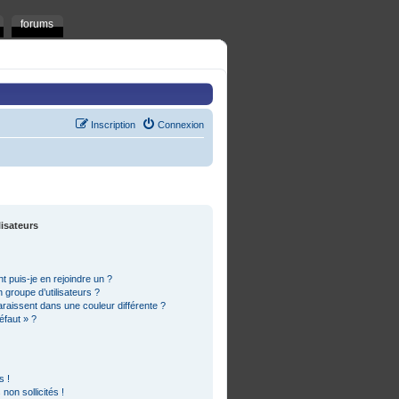
forums
Inscription
Connexion
lisateurs
t puis-je en rejoindre un ?
groupe d’utilisateurs ?
araissent dans une couleur différente ?
éfaut » ?
s !
on sollicités !