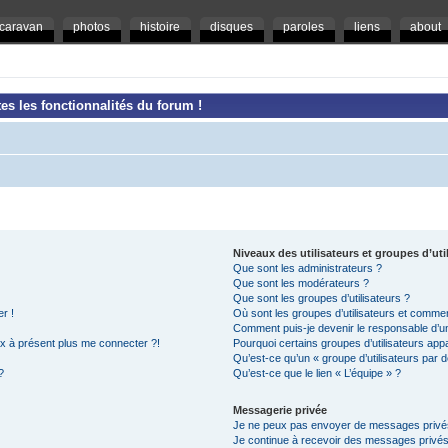
caravan
photos
histoire
disques
paroles
liens
about
es les fonctionnalités du forum !
Niveaux des utilisateurs et groupes d’uti
Que sont les administrateurs ?
Que sont les modérateurs ?
Que sont les groupes d’utilisateurs ?
r !
Où sont les groupes d’utilisateurs et commen
Comment puis-je devenir le responsable d’un 
ux à présent plus me connecter ?!
Pourquoi certains groupes d’utilisateurs app
Qu’est-ce qu’un « groupe d’utilisateurs par d
?
Qu’est-ce que le lien « L’équipe » ?
Messagerie privée
Je ne peux pas envoyer de messages privé
Je continue à recevoir des messages privés n