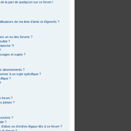
 de la part de quelqu’un sur ce forum !
lisateurs de ma liste d’amis et d’ignorés ?
ans un ou des forums ?
ultat ?
blanche ?!
?
sages et sujets ?
 les abonnements ?
onner à un sujet spécifique ?
ifique ?
?
e forum ?
s jointes ?
cussions ?
ble ?
 d’abus ou d’ordres légaux liés à ce forum ?
r du forum ?