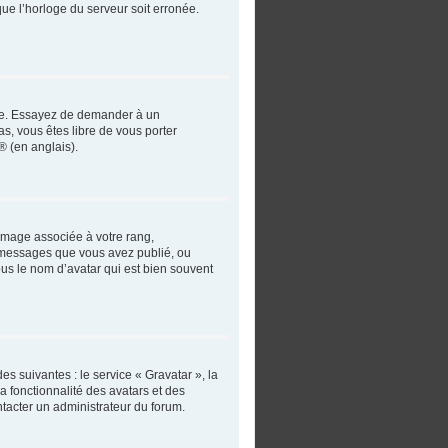
que l’horloge du serveur soit erronée.
angue. Essayez de demander à un
as, vous êtes libre de vous porter
® (en anglais).
 image associée à votre rang,
e messages que vous avez publié, ou
ous le nom d’avatar qui est bien souvent
es suivantes : le service « Gravatar », la
a fonctionnalité des avatars et des
ntacter un administrateur du forum.