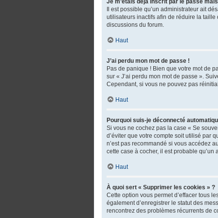
Je m’étais déjà inscrit par le passé mai
Il est possible qu’un administrateur ait 
utilisateurs inactifs afin de réduire la tai
discussions du forum.
Haut
J’ai perdu mon mot de passe !
Pas de panique ! Bien que votre mot de pas
sur « J’ai perdu mon mot de passe ». Suiv
Cependant, si vous ne pouvez pas réinitial
Haut
Pourquoi suis-je déconnecté automatiq
Si vous ne cochez pas la case « Se souven
d’éviter que votre compte soit utilisé par
n’est pas recommandé si vous accédez au fo
cette case à cocher, il est probable qu’un 
Haut
À quoi sert « Supprimer les cookies » ?
Cette option vous permet d’effacer tous l
également d’enregistrer le statut des messa
rencontrez des problèmes récurrents de c