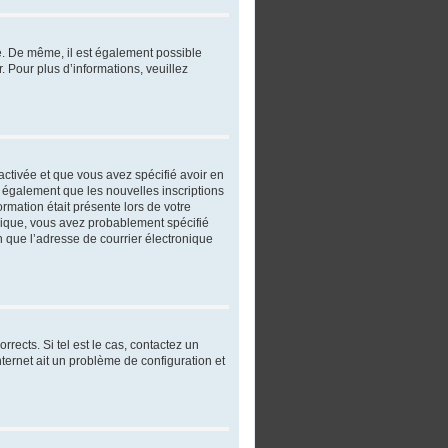
re. De même, il est également possible
r. Pour plus d’informations, veuillez
 activée et que vous avez spécifié avoir en
t également que les nouvelles inscriptions
ormation était présente lors de votre
ronique, vous avez probablement spécifié
in que l’adresse de courrier électronique
rects. Si tel est le cas, contactez un
nternet ait un problème de configuration et