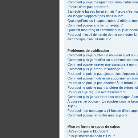
Comment puis-je masquer mon nom d’utilisateur d
L’heure n’est pas correcte !
J’ai réglé le fuseau horaire mais l’heure n’est t
Ma langue n’apparaît pas dans la liste !
Que signifient les images situées à côté de mon
Comment puis-je afficher un avatar ?
Quel est mon rang et comment puis-je le modifi
Pourquoi m’est-il demandé de me connecter lorsq
électronique d’un utilisateur ?
Problèmes de publication
Comment puis-je publier un nouveau sujet ou 
Comment puis-je modifier ou supprimer un me
Comment puis-je insérer une signature à mon
Comment puis-je créer un sondage ?
Pourquoi ne puis-je pas ajouter plus d’options 
Comment puis-je modifier ou supprimer un son
Pourquoi ne puis-je pas accéder à un forum ?
Pourquoi ne puis-je pas transférer de pièces jo
Pourquoi ai-je reçu un avertissement ?
Comment puis-je rapporter des messages à un
À quoi sert le bouton « Enregistrer comme brouil
sujet ?
Pourquoi mon message a-t-il besoin d’être app
Comment puis-je remonter mes sujets ?
Mise en forme et types de sujets
Qu’est-ce que le BBCode ?
Puis-je insérer du code HTML ?