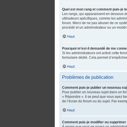
Quel est mon rang et comment puis-je le
Les rangs, qui apparaissent en dessous de 
utilisateurs spécifiques, comme les admini
forum. Merci de ne pas abuser de ce syst
procédé et un administrateur ou un modér
Haut
Pourquoi m’est-il demandé de me connecter
Si les administrateurs ont activé cette fonc
formulaire dédié. Cela permet d’empêcher 
Haut
Problèmes de publication
Comment puis-je publier un nouveau suj
Pour publier un nouveau sujet dans un for
« Répondre ». Il se peut que vous ayez be
de l’écran du forum ou du sujet. Par exem
Haut
Comment puis-je modifier ou supprimer
À moins que vous ne soyez un administra