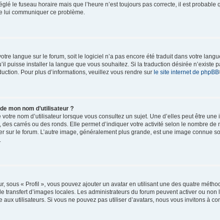
églé le fuseau horaire mais que l’heure n’est toujours pas correcte, il est probable 
 de lui communiquer ce problème.
 votre langue sur le forum, soit le logiciel n’a pas encore été traduit dans votre l
u’il puisse installer la langue que vous souhaitez. Si la traduction désirée n’existe p
uction. Pour plus d’informations, veuillez vous rendre sur
le site internet de phpBB
 de mon nom d’utilisateur ?
votre nom d’utilisateur lorsque vous consultez un sujet. Une d’elles peut être une
 des carrés ou des ronds. Elle permet d’indiquer votre activité selon le nombre d
ulier sur le forum. L’autre image, généralement plus grande, est une image connue s
.
r, sous « Profil », vous pouvez ajouter un avatar en utilisant une des quatre méthod
le transfert d’images locales. Les administrateurs du forum peuvent activer ou non l
 aux utilisateurs. Si vous ne pouvez pas utiliser d’avatars, nous vous invitons à co