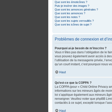
Que sont les émoticônes ?
Puis-je insérer des images ?
Que sont les annonces générales ?
Que sont les annonces ?
Que sont les notes ?
Que sont les sujets verrouillés ?
Que sont les icônes de sujet ?
Problèmes de connexion et d’ins
Pourquoi ai-je besoin de m’inscrire ?
Vous n’êtes pas dans l’obligation de le fai
vous pouvez également avoir accès à des fo
l’utilisation de la messagerie privée, l’env
qu’un court instant, c’est pourquoi nous 
Haut
Qu’est-ce que la COPPA ?
La COPPA (pour « Child Online Privacy and
informations sur les mineurs âgés de moin
loi s’applique également aux mineurs âgés
renseigner. Veuillez noter que phpBB Limi
contactés à ce sujet, excepté lorsque l’as
Haut