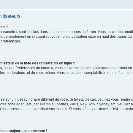
ilisateurs
res ?
 vos paramètres sont stockés dans la base de données du forum. Vous pouvez les mod
trouve généralement en cliquant sur votre nom d’utilisateur situé en haut des pages 
 préférences.
ateur de la liste des utilisateurs en ligne ?
ur, sous « Préférences du forum », vous trouverez l’option « Masquer mon statut en l
 des modérateurs et de vous-même. Vous serez alors comptabilisé comme étant un uti
glée sur un fuseau horaire différent du vôtre. Si tel était le cas, veuillez vous rendre
r votre zone adéquate, par exemple Londres, Paris, New York, Sydney, etc. Veuillez 
t accessible qu’aux utilisateurs inscrits. Si vous n’êtes pas inscrit, c’est l’occasio
 n’est toujours pas correcte !