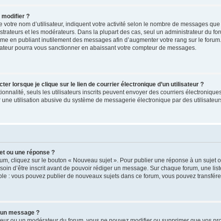
 modifier ?
votre nom d’utilisateur, indiquent votre activité selon le nombre de messages que 
strateurs et les modérateurs. Dans la plupart des cas, seul un administrateur du fo
ème en publiant inutilement des messages afin d’augmenter votre rang sur le forum
ateur pourra vous sanctionner en abaissant votre compteur de messages.
 lorsque je clique sur le lien de courrier électronique d’un utilisateur ?
tionnalité, seuls les utilisateurs inscrits peuvent envoyer des courriers électronique
une utilisation abusive du système de messagerie électronique par des utilisateurs
et ou une réponse ?
um, cliquez sur le bouton « Nouveau sujet ». Pour publier une réponse à un sujet 
soin d’être inscrit avant de pouvoir rédiger un message. Sur chaque forum, une list
ple : vous pouvez publier de nouveaux sujets dans ce forum, vous pouvez transférer
 un message ?
teur ou un modérateur du forum, vous ne pouvez modifier ou supprimer que vos p