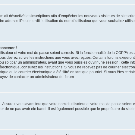
rum ait désactivé les inscriptions afin d’empêcher les nouveaux visiteurs de s’inscri
e adresse IP ou interdit l’utilisation du nom d’utilisateur que vous souhaitez utilise
onnecter !
ilisateur et votre mot de passe soient corrects. Si la fonctionnalité de la COPPA est
vous devrez suivre les instructions que vous avez reçues. Certains forums exigeron
u soit par un administrateur, avant que vous puissiez ouvrir une session ; cette inf
r électronique, consultez les instructions. Si vous ne recevez pas de courrier élect
ue ou le courrier électronique a été filtré en tant que pourriel. Si vous êtes certa
sayez de contacter un administrateur du forum.
 Assurez-vous avant tout que votre nom d’utilisateur et votre mot de passe soient cor
r de ne pas avoir été banni. Il est également possible que le propriétaire du site i