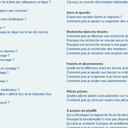
e la liste des utilisateurs en ligne ?
J’ai reçu un courrier électronique indésirable
oujours pas correcte !
Amis et ignorés
À quoi sert ma liste d’amis et d’ignorés ?
 nom d’utilisateur ?
Comment puis-je ajouter ou supprimer des uti
er ?
Recherche dans les forums
ue je clique sur le lien de courrier
Comment puis-je effectuer une recherche d
Pourquoi ma recherche ne renvoie aucun rés
Pourquoi ma recherche renvoie à une page 
Comment puis-je rechercher des membres 
une réponse ?
Comment puis-je retrouver mes propres mes
ssage ?
 message ?
Favoris et abonnements
Quelle est la différence entre les favoris et
à un sondage ?
Comment puis-je ajouter aux favoris ou m’ab
dage ?
Comment puis-je m’abonner à un forum spéc
Comment puis-je résilier mes abonnements 
intes ?
 modérateur ?
Pièces jointes
lon » affiché lors de la rédaction d’un
Quelles pièces jointes sont autorisées sur c
Comment puis-je retrouver toutes mes pièce
rouvé ?
À propos de phpBB
Qui a développé ce logiciel de forum de dis
Pourquoi la fonctionnalité X n’est pas disponi
Qui dois-je contacter à propos de problèmes
Comment puis-je contacter un administrateu