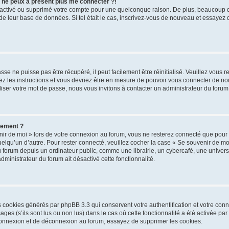
s ne peux à présent plus me connecter ?!
désactivé ou supprimé votre compte pour une quelconque raison. De plus, beaucoup
lle de leur base de données. Si tel était le cas, inscrivez-vous de nouveau et essayez
se ne puisse pas être récupéré, il peut facilement être réinitialisé. Veuillez vous 
ez les instructions et vous devriez être en mesure de pouvoir vous connecter de 
iser votre mot de passe, nous vous invitons à contacter un administrateur du forum
uement ?
ir de moi » lors de votre connexion au forum, vous ne resterez connecté que pour
 quelqu’un d’autre. Pour rester connecté, veuillez cocher la case « Se souvenir de m
rum depuis un ordinateur public, comme une librairie, un cybercafé, une université
administrateur du forum ait désactivé cette fonctionnalité.
es cookies générés par phpBB 3.3 qui conservent votre authentification et votre co
ges (s’ils sont lus ou non lus) dans le cas où cette fonctionnalité a été activée pa
onnexion et de déconnexion au forum, essayez de supprimer les cookies.