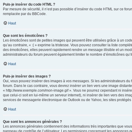
Puis-je insérer du code HTML ?
Par mesure de sécurité, il n’est pas possible d’insérer du code HTML sur ce for
remplacée par du BBCode.
Haut
Que sont les émoticônes ?
Les émoticônes sont de petites images qui peuvent être utilisées grâce à un code 
qu’au contraire, « :( » exprime la tristesse. Vous pouvez consulter la liste com
des émoticônes, elles peuvent rapidement rendre un message illisible et un modé
administrateurs du forum peuvent également limiter le nombre d’émoticônes qu’il
Haut
Puis-je insérer des images ?
Oui, vous pouvez insérer des images à vos messages. Si les administrateurs du fo
forum. Dans le cas contraire, vous devrez insérer un lien vers une image distan
« http://www.exemple.com/mon-image.gif ». Vous ne pourrez cependant ni insérer
que celui-ci soit en lui-même un serveur internet), ni insérer de lien vers des
services de messagerie électronique de Outlook ou de Yahoo, les sites protégés p
Haut
Que sont les annonces générales ?
Les annonces générales contiennent des informations très importantes que vous d
panneau de contrôle de l’utilisateur. Les permissions concernant les annonces gé