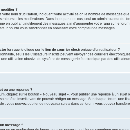
 modifier ?
votre nom d’utilisateur, indiquent votre activité selon le nombre de messages que 
strateurs et les modérateurs. Dans la plupart des cas, seul un administrateur du fo
ème en publiant inutilement des messages afin d’augmenter votre rang sur le forum
ateur pourra vous sanctionner en abaissant votre compteur de messages.
 lorsque je clique sur le lien de courrier électronique d’un utilisateur ?
tionnalité, seuls les utilisateurs inscrits peuvent envoyer des courriers électronique
une utilisation abusive du système de messagerie électronique par des utilisateurs
et ou une réponse ?
um, cliquez sur le bouton « Nouveau sujet ». Pour publier une réponse à un sujet 
soin d’être inscrit avant de pouvoir rédiger un message. Sur chaque forum, une list
ple : vous pouvez publier de nouveaux sujets dans ce forum, vous pouvez transférer
 un message ?
teur ou un modérateur du forum, vous ne pouvez modifier ou supprimer que vos p