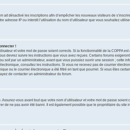
rum ait désactivé les inscriptions afin d’empêcher les nouveaux visiteurs de s’inscri
e adresse IP ou interdit l’utilisation du nom d’utilisateur que vous souhaitez utilise
onnecter !
ilisateur et votre mot de passe soient corrects. Si la fonctionnalité de la COPPA est
vous devrez suivre les instructions que vous avez reçues. Certains forums exigeron
u soit par un administrateur, avant que vous puissiez ouvrir une session ; cette inf
r électronique, consultez les instructions. Si vous ne recevez pas de courrier élect
ue ou le courrier électronique a été filtré en tant que pourriel. Si vous êtes certa
sayez de contacter un administrateur du forum.
 Assurez-vous avant tout que votre nom d’utilisateur et votre mot de passe soient cor
r de ne pas avoir été banni. Il est également possible que le propriétaire du site i