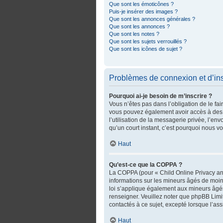
Que sont les émoticônes ?
Puis-je insérer des images ?
Que sont les annonces générales ?
Que sont les annonces ?
Que sont les notes ?
Que sont les sujets verrouillés ?
Que sont les icônes de sujet ?
Problèmes de connexion et d’ins
Pourquoi ai-je besoin de m’inscrire ?
Vous n’êtes pas dans l’obligation de le fai
vous pouvez également avoir accès à des fo
l’utilisation de la messagerie privée, l’env
qu’un court instant, c’est pourquoi nous 
Haut
Qu’est-ce que la COPPA ?
La COPPA (pour « Child Online Privacy and
informations sur les mineurs âgés de moin
loi s’applique également aux mineurs âgés
renseigner. Veuillez noter que phpBB Limi
contactés à ce sujet, excepté lorsque l’as
Haut