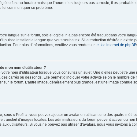
églé le fuseau horaire mais que l’heure n’est toujours pas correcte, il est probable 
 de lui communiquer ce problème.
 votre langue sur le forum, soit le logiciel n’a pas encore été traduit dans votre l
u’il puisse installer la langue que vous souhaitez. Si la traduction désirée n’existe p
uction. Pour plus d’informations, veuillez vous rendre sur
le site internet de phpBB
 de mon nom d’utilisateur ?
votre nom d’utilisateur lorsque vous consultez un sujet. Une d’elles peut être une
 des carrés ou des ronds. Elle permet d’indiquer votre activité selon le nombre d
ulier sur le forum. L’autre image, généralement plus grande, est une image connue s
.
r, sous « Profil », vous pouvez ajouter un avatar en utilisant une des quatre méthod
le transfert d’images locales. Les administrateurs du forum peuvent activer ou non l
 aux utilisateurs. Si vous ne pouvez pas utiliser d’avatars, nous vous invitons à co