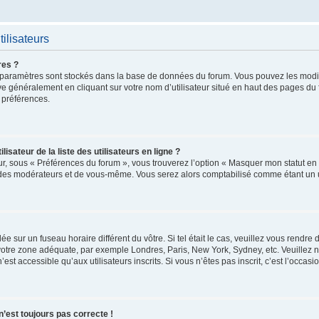
ilisateurs
res ?
 vos paramètres sont stockés dans la base de données du forum. Vous pouvez les mod
trouve généralement en cliquant sur votre nom d’utilisateur situé en haut des pages 
 préférences.
ateur de la liste des utilisateurs en ligne ?
ur, sous « Préférences du forum », vous trouverez l’option « Masquer mon statut en l
 des modérateurs et de vous-même. Vous serez alors comptabilisé comme étant un uti
glée sur un fuseau horaire différent du vôtre. Si tel était le cas, veuillez vous rendre
r votre zone adéquate, par exemple Londres, Paris, New York, Sydney, etc. Veuillez 
t accessible qu’aux utilisateurs inscrits. Si vous n’êtes pas inscrit, c’est l’occasio
 n’est toujours pas correcte !