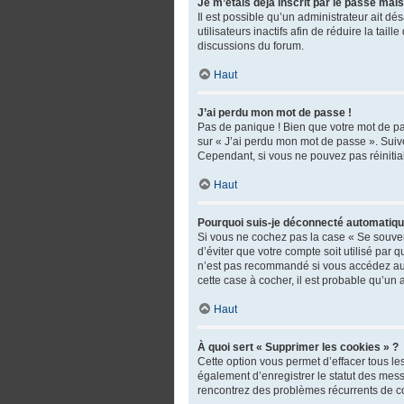
Je m’étais déjà inscrit par le passé mai
Il est possible qu’un administrateur ait 
utilisateurs inactifs afin de réduire la tai
discussions du forum.
Haut
J’ai perdu mon mot de passe !
Pas de panique ! Bien que votre mot de pas
sur « J’ai perdu mon mot de passe ». Suiv
Cependant, si vous ne pouvez pas réinitial
Haut
Pourquoi suis-je déconnecté automatiq
Si vous ne cochez pas la case « Se souven
d’éviter que votre compte soit utilisé par
n’est pas recommandé si vous accédez au fo
cette case à cocher, il est probable qu’un 
Haut
À quoi sert « Supprimer les cookies » ?
Cette option vous permet d’effacer tous l
également d’enregistrer le statut des messa
rencontrez des problèmes récurrents de c