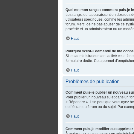
Quel est mon rang et comment puis-je le
Les rangs, qui apparaissent en dessous de 
utilisateurs spécifiques, comme les admini
forum. Merci de ne pas abuser de ce syst
procédé et un administrateur ou un modér
Haut
Pourquoi m’est-il demandé de me connecter
Si les administrateurs ont activé cette fonc
formulaire dédié. Cela permet d’empêcher 
Haut
Problèmes de publication
Comment puis-je publier un nouveau suj
Pour publier un nouveau sujet dans un for
« Répondre ». Il se peut que vous ayez be
de l’écran du forum ou du sujet. Par exem
Haut
Comment puis-je modifier ou supprimer
À moins que vous ne soyez un administra