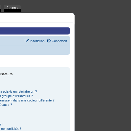
forums
Inscription
Connexion
lisateurs
t puis-je en rejoindre un ?
groupe d’utilisateurs ?
araissent dans une couleur différente ?
éfaut » ?
s !
on sollicités !