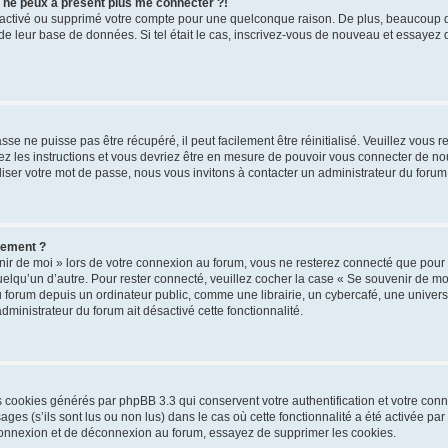
s ne peux à présent plus me connecter ?!
désactivé ou supprimé votre compte pour une quelconque raison. De plus, beaucoup
lle de leur base de données. Si tel était le cas, inscrivez-vous de nouveau et essayez
se ne puisse pas être récupéré, il peut facilement être réinitialisé. Veuillez vous 
ez les instructions et vous devriez être en mesure de pouvoir vous connecter de 
iser votre mot de passe, nous vous invitons à contacter un administrateur du forum
uement ?
ir de moi » lors de votre connexion au forum, vous ne resterez connecté que pour
 quelqu’un d’autre. Pour rester connecté, veuillez cocher la case « Se souvenir de m
rum depuis un ordinateur public, comme une librairie, un cybercafé, une université
administrateur du forum ait désactivé cette fonctionnalité.
es cookies générés par phpBB 3.3 qui conservent votre authentification et votre co
ges (s’ils sont lus ou non lus) dans le cas où cette fonctionnalité a été activée pa
onnexion et de déconnexion au forum, essayez de supprimer les cookies.