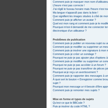
Comment puis-je masquer mon nom d’utilisateur d
L’heure n’est pas correcte !
J’ai réglé le fuseau horaire mais l’heure n’est t
Ma langue n’apparaît pas dans la liste !
Que signifient les images situées à côté de mon
Comment puis-je afficher un avatar ?
Quel est mon rang et comment puis-je le modifi
Pourquoi m’est-il demandé de me connecter lorsq
électronique d’un utilisateur ?
Problèmes de publication
Comment puis-je publier un nouveau sujet ou 
Comment puis-je modifier ou supprimer un me
Comment puis-je insérer une signature à mon
Comment puis-je créer un sondage ?
Pourquoi ne puis-je pas ajouter plus d’options 
Comment puis-je modifier ou supprimer un son
Pourquoi ne puis-je pas accéder à un forum ?
Pourquoi ne puis-je pas transférer de pièces jo
Pourquoi ai-je reçu un avertissement ?
Comment puis-je rapporter des messages à un
À quoi sert le bouton « Enregistrer comme brouil
sujet ?
Pourquoi mon message a-t-il besoin d’être app
Comment puis-je remonter mes sujets ?
Mise en forme et types de sujets
Qu’est-ce que le BBCode ?
Puis-je insérer du code HTML ?