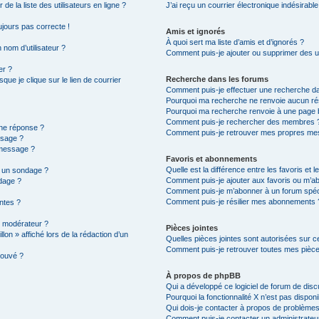
e la liste des utilisateurs en ligne ?
J’ai reçu un courrier électronique indésirable
oujours pas correcte !
Amis et ignorés
À quoi sert ma liste d’amis et d’ignorés ?
 nom d’utilisateur ?
Comment puis-je ajouter ou supprimer des uti
er ?
Recherche dans les forums
ue je clique sur le lien de courrier
Comment puis-je effectuer une recherche d
Pourquoi ma recherche ne renvoie aucun rés
Pourquoi ma recherche renvoie à une page 
Comment puis-je rechercher des membres 
une réponse ?
Comment puis-je retrouver mes propres mes
ssage ?
 message ?
Favoris et abonnements
Quelle est la différence entre les favoris et
à un sondage ?
Comment puis-je ajouter aux favoris ou m’ab
dage ?
Comment puis-je m’abonner à un forum spéc
Comment puis-je résilier mes abonnements 
intes ?
 modérateur ?
Pièces jointes
lon » affiché lors de la rédaction d’un
Quelles pièces jointes sont autorisées sur c
Comment puis-je retrouver toutes mes pièce
rouvé ?
À propos de phpBB
Qui a développé ce logiciel de forum de dis
Pourquoi la fonctionnalité X n’est pas disponi
Qui dois-je contacter à propos de problèmes
Comment puis-je contacter un administrateu