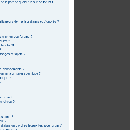
 de la part de quelqu’un sur ce forum !
lisateurs de ma liste d’amis et d’ignorés ?
ans un ou des forums ?
ultat ?
blanche ?!
?
sages et sujets ?
 les abonnements ?
onner à un sujet spécifique ?
ifique ?
?
e forum ?
s jointes ?
cussions ?
ble ?
 d’abus ou d’ordres légaux liés à ce forum ?
r du forum ?