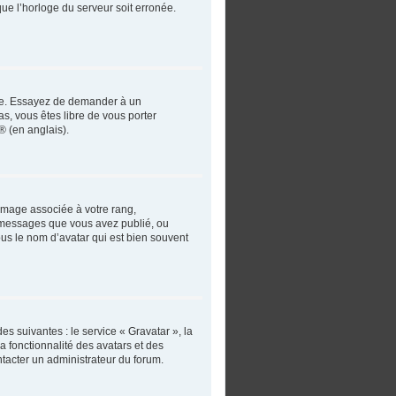
que l’horloge du serveur soit erronée.
angue. Essayez de demander à un
as, vous êtes libre de vous porter
® (en anglais).
 image associée à votre rang,
e messages que vous avez publié, ou
ous le nom d’avatar qui est bien souvent
es suivantes : le service « Gravatar », la
a fonctionnalité des avatars et des
ntacter un administrateur du forum.