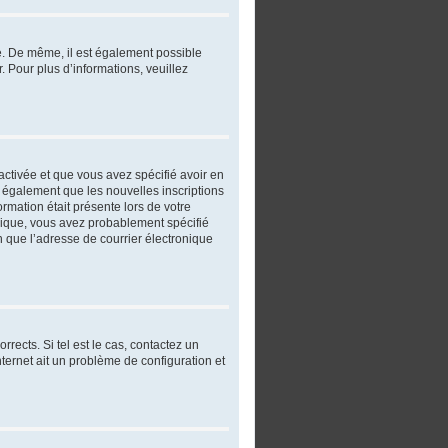
re. De même, il est également possible
r. Pour plus d’informations, veuillez
 activée et que vous avez spécifié avoir en
t également que les nouvelles inscriptions
ormation était présente lors de votre
ronique, vous avez probablement spécifié
in que l’adresse de courrier électronique
rects. Si tel est le cas, contactez un
nternet ait un problème de configuration et