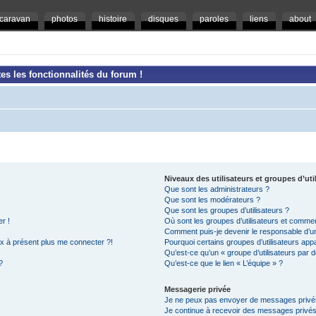
caravan
photos
histoire
disques
paroles
liens
about
es les fonctionnalités du forum !
Niveaux des utilisateurs et groupes d’uti
Que sont les administrateurs ?
Que sont les modérateurs ?
Que sont les groupes d’utilisateurs ?
r !
Où sont les groupes d’utilisateurs et commen
Comment puis-je devenir le responsable d’un 
ux à présent plus me connecter ?!
Pourquoi certains groupes d’utilisateurs app
Qu’est-ce qu’un « groupe d’utilisateurs par d
?
Qu’est-ce que le lien « L’équipe » ?
Messagerie privée
Je ne peux pas envoyer de messages privé
Je continue à recevoir des messages privés n