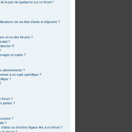
 de la part de quelqu’un sur ce forum !
lisateurs de ma liste d’amis et d’ignorés ?
ans un ou des forums ?
ultat ?
blanche ?!
?
sages et sujets ?
 les abonnements ?
onner à un sujet spécifique ?
ifique ?
?
e forum ?
s jointes ?
cussions ?
ble ?
 d’abus ou d’ordres légaux liés à ce forum ?
r du forum ?