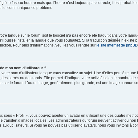
églé le fuseau horaire mais que l’heure n’est toujours pas correcte, il est probable 
 de lui communiquer ce problème.
 votre langue sur le forum, soit le logiciel n’a pas encore été traduit dans votre l
u’il puisse installer la langue que vous souhaitez. Si la traduction désirée n’existe p
uction. Pour plus d’informations, veuillez vous rendre sur
le site internet de phpBB
 de mon nom d’utilisateur ?
votre nom d’utilisateur lorsque vous consultez un sujet. Une d’elles peut être une
 des carrés ou des ronds. Elle permet d’indiquer votre activité selon le nombre d
ulier sur le forum. L’autre image, généralement plus grande, est une image connue s
.
r, sous « Profil », vous pouvez ajouter un avatar en utilisant une des quatre méthod
le transfert d’images locales. Les administrateurs du forum peuvent activer ou non l
 aux utilisateurs. Si vous ne pouvez pas utiliser d’avatars, nous vous invitons à co