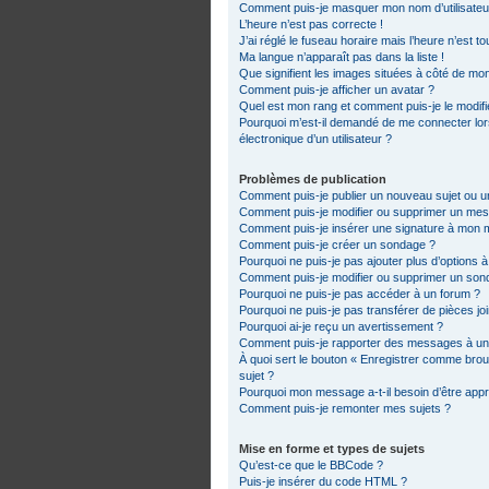
Comment puis-je masquer mon nom d’utilisateur d
L’heure n’est pas correcte !
J’ai réglé le fuseau horaire mais l’heure n’est t
Ma langue n’apparaît pas dans la liste !
Que signifient les images situées à côté de mon
Comment puis-je afficher un avatar ?
Quel est mon rang et comment puis-je le modifi
Pourquoi m’est-il demandé de me connecter lorsq
électronique d’un utilisateur ?
Problèmes de publication
Comment puis-je publier un nouveau sujet ou 
Comment puis-je modifier ou supprimer un me
Comment puis-je insérer une signature à mon
Comment puis-je créer un sondage ?
Pourquoi ne puis-je pas ajouter plus d’options 
Comment puis-je modifier ou supprimer un son
Pourquoi ne puis-je pas accéder à un forum ?
Pourquoi ne puis-je pas transférer de pièces jo
Pourquoi ai-je reçu un avertissement ?
Comment puis-je rapporter des messages à un
À quoi sert le bouton « Enregistrer comme brouil
sujet ?
Pourquoi mon message a-t-il besoin d’être app
Comment puis-je remonter mes sujets ?
Mise en forme et types de sujets
Qu’est-ce que le BBCode ?
Puis-je insérer du code HTML ?