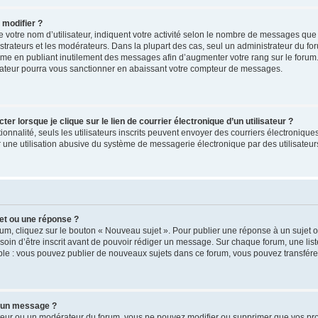
 modifier ?
votre nom d’utilisateur, indiquent votre activité selon le nombre de messages que 
strateurs et les modérateurs. Dans la plupart des cas, seul un administrateur du fo
ème en publiant inutilement des messages afin d’augmenter votre rang sur le forum
ateur pourra vous sanctionner en abaissant votre compteur de messages.
 lorsque je clique sur le lien de courrier électronique d’un utilisateur ?
tionnalité, seuls les utilisateurs inscrits peuvent envoyer des courriers électronique
une utilisation abusive du système de messagerie électronique par des utilisateurs
et ou une réponse ?
um, cliquez sur le bouton « Nouveau sujet ». Pour publier une réponse à un sujet 
soin d’être inscrit avant de pouvoir rédiger un message. Sur chaque forum, une list
ple : vous pouvez publier de nouveaux sujets dans ce forum, vous pouvez transférer
 un message ?
teur ou un modérateur du forum, vous ne pouvez modifier ou supprimer que vos p