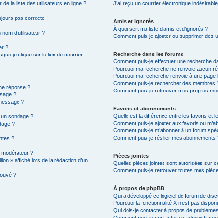
e la liste des utilisateurs en ligne ?
J’ai reçu un courrier électronique indésirable
oujours pas correcte !
Amis et ignorés
À quoi sert ma liste d’amis et d’ignorés ?
 nom d’utilisateur ?
Comment puis-je ajouter ou supprimer des uti
er ?
Recherche dans les forums
ue je clique sur le lien de courrier
Comment puis-je effectuer une recherche d
Pourquoi ma recherche ne renvoie aucun rés
Pourquoi ma recherche renvoie à une page 
Comment puis-je rechercher des membres 
une réponse ?
Comment puis-je retrouver mes propres mes
ssage ?
 message ?
Favoris et abonnements
Quelle est la différence entre les favoris et
à un sondage ?
Comment puis-je ajouter aux favoris ou m’ab
dage ?
Comment puis-je m’abonner à un forum spéc
Comment puis-je résilier mes abonnements 
intes ?
 modérateur ?
Pièces jointes
lon » affiché lors de la rédaction d’un
Quelles pièces jointes sont autorisées sur c
Comment puis-je retrouver toutes mes pièce
rouvé ?
À propos de phpBB
Qui a développé ce logiciel de forum de dis
Pourquoi la fonctionnalité X n’est pas disponi
Qui dois-je contacter à propos de problèmes
Comment puis-je contacter un administrateu