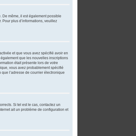
re. De même, il est également possible
r. Pour plus d’informations, veuillez
 activée et que vous avez spécifié avoir en
t également que les nouvelles inscriptions
ormation était présente lors de votre
ronique, vous avez probablement spécifié
in que l’adresse de courrier électronique
rects. Si tel est le cas, contactez un
nternet ait un problème de configuration et