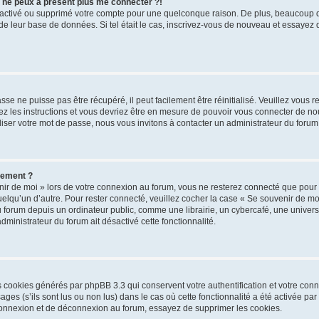
s ne peux à présent plus me connecter ?!
désactivé ou supprimé votre compte pour une quelconque raison. De plus, beaucoup
lle de leur base de données. Si tel était le cas, inscrivez-vous de nouveau et essayez
se ne puisse pas être récupéré, il peut facilement être réinitialisé. Veuillez vous 
ez les instructions et vous devriez être en mesure de pouvoir vous connecter de 
iser votre mot de passe, nous vous invitons à contacter un administrateur du forum
uement ?
ir de moi » lors de votre connexion au forum, vous ne resterez connecté que pour
 quelqu’un d’autre. Pour rester connecté, veuillez cocher la case « Se souvenir de m
rum depuis un ordinateur public, comme une librairie, un cybercafé, une université
administrateur du forum ait désactivé cette fonctionnalité.
es cookies générés par phpBB 3.3 qui conservent votre authentification et votre co
ges (s’ils sont lus ou non lus) dans le cas où cette fonctionnalité a été activée pa
onnexion et de déconnexion au forum, essayez de supprimer les cookies.