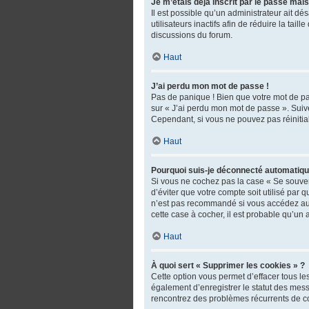
Je m’étais déjà inscrit par le passé mai
Il est possible qu’un administrateur ait 
utilisateurs inactifs afin de réduire la tai
discussions du forum.
Haut
J’ai perdu mon mot de passe !
Pas de panique ! Bien que votre mot de pas
sur « J’ai perdu mon mot de passe ». Suiv
Cependant, si vous ne pouvez pas réinitial
Haut
Pourquoi suis-je déconnecté automatiq
Si vous ne cochez pas la case « Se souven
d’éviter que votre compte soit utilisé par
n’est pas recommandé si vous accédez au fo
cette case à cocher, il est probable qu’un 
Haut
À quoi sert « Supprimer les cookies » ?
Cette option vous permet d’effacer tous l
également d’enregistrer le statut des messa
rencontrez des problèmes récurrents de c