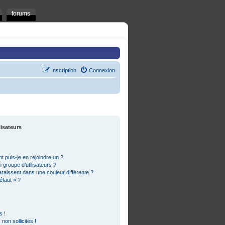
forums
Inscription
Connexion
lisateurs
t puis-je en rejoindre un ?
groupe d’utilisateurs ?
araissent dans une couleur différente ?
éfaut » ?
s !
on sollicités !