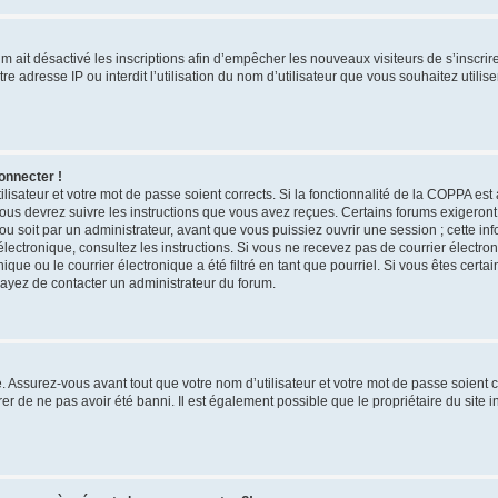
rum ait désactivé les inscriptions afin d’empêcher les nouveaux visiteurs de s’inscri
e adresse IP ou interdit l’utilisation du nom d’utilisateur que vous souhaitez utilise
onnecter !
ilisateur et votre mot de passe soient corrects. Si la fonctionnalité de la COPPA est
vous devrez suivre les instructions que vous avez reçues. Certains forums exigeron
u soit par un administrateur, avant que vous puissiez ouvrir une session ; cette inf
r électronique, consultez les instructions. Si vous ne recevez pas de courrier élect
ue ou le courrier électronique a été filtré en tant que pourriel. Si vous êtes certa
sayez de contacter un administrateur du forum.
 Assurez-vous avant tout que votre nom d’utilisateur et votre mot de passe soient cor
r de ne pas avoir été banni. Il est également possible que le propriétaire du site i