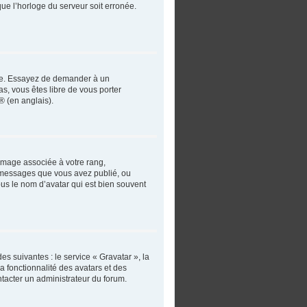
que l’horloge du serveur soit erronée.
angue. Essayez de demander à un
as, vous êtes libre de vous porter
® (en anglais).
 image associée à votre rang,
e messages que vous avez publié, ou
ous le nom d’avatar qui est bien souvent
es suivantes : le service « Gravatar », la
a fonctionnalité des avatars et des
ntacter un administrateur du forum.