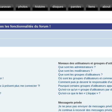
caravan
photos
histoire
disques
paroles
liens
about
es les fonctionnalités du forum !
Niveaux des utilisateurs et groupes d’uti
Que sont les administrateurs ?
Que sont les modérateurs ?
Que sont les groupes d’utilisateurs ?
r !
Où sont les groupes d’utilisateurs et commen
Comment puis-je devenir le responsable d’un 
ux à présent plus me connecter ?!
Pourquoi certains groupes d’utilisateurs app
Qu’est-ce qu’un « groupe d’utilisateurs par d
?
Qu’est-ce que le lien « L’équipe » ?
Messagerie privée
Je ne peux pas envoyer de messages privé
Je continue à recevoir des messages privés n