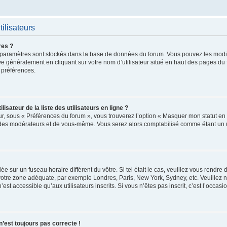
ilisateurs
res ?
 vos paramètres sont stockés dans la base de données du forum. Vous pouvez les mod
trouve généralement en cliquant sur votre nom d’utilisateur situé en haut des pages 
 préférences.
ateur de la liste des utilisateurs en ligne ?
ur, sous « Préférences du forum », vous trouverez l’option « Masquer mon statut en l
 des modérateurs et de vous-même. Vous serez alors comptabilisé comme étant un uti
glée sur un fuseau horaire différent du vôtre. Si tel était le cas, veuillez vous rendre
r votre zone adéquate, par exemple Londres, Paris, New York, Sydney, etc. Veuillez 
t accessible qu’aux utilisateurs inscrits. Si vous n’êtes pas inscrit, c’est l’occasio
 n’est toujours pas correcte !