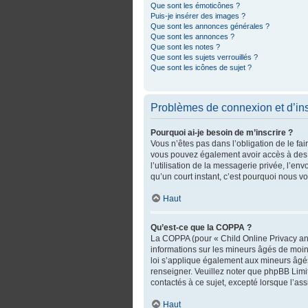
Que sont les émoticônes ?
Puis-je insérer des images ?
Que sont les annonces générales ?
Que sont les annonces ?
Que sont les notes ?
Que sont les sujets verrouillés ?
Que sont les icônes de sujet ?
Problèmes de connexion et d’ins
Pourquoi ai-je besoin de m’inscrire ?
Vous n’êtes pas dans l’obligation de le fai
vous pouvez également avoir accès à des fo
l’utilisation de la messagerie privée, l’env
qu’un court instant, c’est pourquoi nous 
Haut
Qu’est-ce que la COPPA ?
La COPPA (pour « Child Online Privacy and
informations sur les mineurs âgés de moin
loi s’applique également aux mineurs âgés
renseigner. Veuillez noter que phpBB Limi
contactés à ce sujet, excepté lorsque l’as
Haut