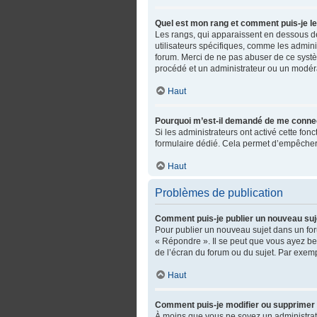
Quel est mon rang et comment puis-je le
Les rangs, qui apparaissent en dessous de 
utilisateurs spécifiques, comme les admini
forum. Merci de ne pas abuser de ce syst
procédé et un administrateur ou un modér
Haut
Pourquoi m’est-il demandé de me connecter
Si les administrateurs ont activé cette fonc
formulaire dédié. Cela permet d’empêcher 
Haut
Problèmes de publication
Comment puis-je publier un nouveau suj
Pour publier un nouveau sujet dans un for
« Répondre ». Il se peut que vous ayez be
de l’écran du forum ou du sujet. Par exem
Haut
Comment puis-je modifier ou supprimer
À moins que vous ne soyez un administra