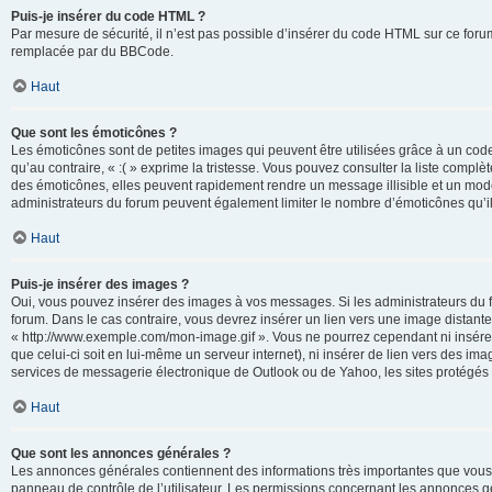
Puis-je insérer du code HTML ?
Par mesure de sécurité, il n’est pas possible d’insérer du code HTML sur ce for
remplacée par du BBCode.
Haut
Que sont les émoticônes ?
Les émoticônes sont de petites images qui peuvent être utilisées grâce à un code 
qu’au contraire, « :( » exprime la tristesse. Vous pouvez consulter la liste com
des émoticônes, elles peuvent rapidement rendre un message illisible et un modé
administrateurs du forum peuvent également limiter le nombre d’émoticônes qu’il
Haut
Puis-je insérer des images ?
Oui, vous pouvez insérer des images à vos messages. Si les administrateurs du fo
forum. Dans le cas contraire, vous devrez insérer un lien vers une image distan
« http://www.exemple.com/mon-image.gif ». Vous ne pourrez cependant ni insérer
que celui-ci soit en lui-même un serveur internet), ni insérer de lien vers des
services de messagerie électronique de Outlook ou de Yahoo, les sites protégés p
Haut
Que sont les annonces générales ?
Les annonces générales contiennent des informations très importantes que vous d
panneau de contrôle de l’utilisateur. Les permissions concernant les annonces gé