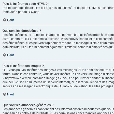
Puis-je insérer du code HTML ?
Par mesure de sécurité, il n’est pas possible d’insérer du code HTML sur ce for
remplacée par du BBCode.
Haut
Que sont les émoticônes ?
Les émoticônes sont de petites images qui peuvent être utilisées grâce à un code 
qu’au contraire, « :( » exprime la tristesse. Vous pouvez consulter la liste com
des émoticônes, elles peuvent rapidement rendre un message illisible et un modé
administrateurs du forum peuvent également limiter le nombre d’émoticônes qu’il
Haut
Puis-je insérer des images ?
Oui, vous pouvez insérer des images à vos messages. Si les administrateurs du fo
forum. Dans le cas contraire, vous devrez insérer un lien vers une image distan
« http://www.exemple.com/mon-image.gif ». Vous ne pourrez cependant ni insérer
que celui-ci soit en lui-même un serveur internet), ni insérer de lien vers des
services de messagerie électronique de Outlook ou de Yahoo, les sites protégés p
Haut
Que sont les annonces générales ?
Les annonces générales contiennent des informations très importantes que vous d
panneau de contrôle de l’utilisateur. Les permissions concernant les annonces gé