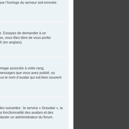
que l’horloge du serveur soit erronée.
angue. Essayez de demander à un
as, vous êtes libre de vous porter
® (en anglais).
 image associée à votre rang,
e messages que vous avez publié, ou
ous le nom d’avatar qui est bien souvent
es suivantes : le service « Gravatar », la
a fonctionnalité des avatars et des
ntacter un administrateur du forum.