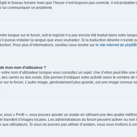
églé le fuseau horaire mais que l’heure n’est toujours pas correcte, il est probable 
 de lui communiquer ce problème.
 votre langue sur le forum, soit le logiciel n’a pas encore été traduit dans votre l
u’il puisse installer la langue que vous souhaitez. Si la traduction désirée n’existe p
uction. Pour plus d’informations, veuillez vous rendre sur
le site internet de phpBB
 de mon nom d’utilisateur ?
votre nom d’utilisateur lorsque vous consultez un sujet. Une d’elles peut être une
 des carrés ou des ronds. Elle permet d’indiquer votre activité selon le nombre d
ulier sur le forum. L’autre image, généralement plus grande, est une image connue s
.
r, sous « Profil », vous pouvez ajouter un avatar en utilisant une des quatre méthod
le transfert d’images locales. Les administrateurs du forum peuvent activer ou non l
 aux utilisateurs. Si vous ne pouvez pas utiliser d’avatars, nous vous invitons à co