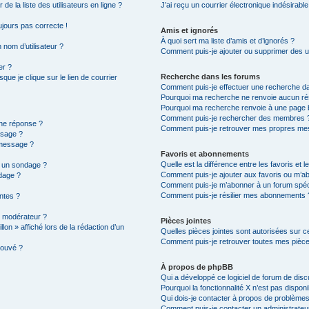
e la liste des utilisateurs en ligne ?
J’ai reçu un courrier électronique indésirable
oujours pas correcte !
Amis et ignorés
À quoi sert ma liste d’amis et d’ignorés ?
 nom d’utilisateur ?
Comment puis-je ajouter ou supprimer des uti
er ?
Recherche dans les forums
ue je clique sur le lien de courrier
Comment puis-je effectuer une recherche d
Pourquoi ma recherche ne renvoie aucun rés
Pourquoi ma recherche renvoie à une page 
Comment puis-je rechercher des membres 
une réponse ?
Comment puis-je retrouver mes propres mes
ssage ?
 message ?
Favoris et abonnements
Quelle est la différence entre les favoris et
à un sondage ?
Comment puis-je ajouter aux favoris ou m’ab
dage ?
Comment puis-je m’abonner à un forum spéc
Comment puis-je résilier mes abonnements 
intes ?
 modérateur ?
Pièces jointes
lon » affiché lors de la rédaction d’un
Quelles pièces jointes sont autorisées sur c
Comment puis-je retrouver toutes mes pièce
rouvé ?
À propos de phpBB
Qui a développé ce logiciel de forum de dis
Pourquoi la fonctionnalité X n’est pas disponi
Qui dois-je contacter à propos de problèmes
Comment puis-je contacter un administrateu