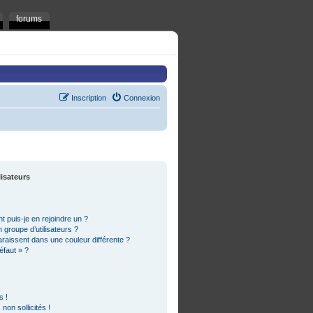
forums
Inscription
Connexion
lisateurs
t puis-je en rejoindre un ?
groupe d’utilisateurs ?
araissent dans une couleur différente ?
éfaut » ?
s !
on sollicités !