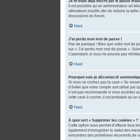
Je m’étais déjà inscrit par le passé mai
Il est possible qu’un administrateur ait 
utilisateurs inactifs afin de réduire la tai
discussions du forum.
Haut
J’ai perdu mon mot de passe !
Pas de panique ! Bien que votre mot de pas
sur « J’ai perdu mon mot de passe ». Suiv
Cependant, si vous ne pouvez pas réinitial
Haut
Pourquoi suis-je déconnecté automatiq
Si vous ne cochez pas la case « Se souven
d’éviter que votre compte soit utilisé par
n’est pas recommandé si vous accédez au fo
cette case à cocher, il est probable qu’un 
Haut
À quoi sert « Supprimer les cookies » ?
Cette option vous permet d’effacer tous l
également d’enregistrer le statut des messa
rencontrez des problèmes récurrents de c