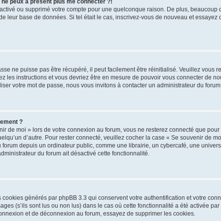
s ne peux à présent plus me connecter ?!
désactivé ou supprimé votre compte pour une quelconque raison. De plus, beaucoup
lle de leur base de données. Si tel était le cas, inscrivez-vous de nouveau et essayez
se ne puisse pas être récupéré, il peut facilement être réinitialisé. Veuillez vous 
ez les instructions et vous devriez être en mesure de pouvoir vous connecter de 
iser votre mot de passe, nous vous invitons à contacter un administrateur du forum
uement ?
ir de moi » lors de votre connexion au forum, vous ne resterez connecté que pour
 quelqu’un d’autre. Pour rester connecté, veuillez cocher la case « Se souvenir de m
rum depuis un ordinateur public, comme une librairie, un cybercafé, une université
administrateur du forum ait désactivé cette fonctionnalité.
es cookies générés par phpBB 3.3 qui conservent votre authentification et votre co
ges (s’ils sont lus ou non lus) dans le cas où cette fonctionnalité a été activée pa
onnexion et de déconnexion au forum, essayez de supprimer les cookies.