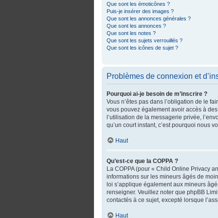
Que sont les émoticônes ?
Puis-je insérer des images ?
Que sont les annonces générales ?
Que sont les annonces ?
Que sont les notes ?
Que sont les sujets verrouillés ?
Que sont les icônes de sujet ?
Problèmes de connexion et d’ins
Pourquoi ai-je besoin de m’inscrire ?
Vous n’êtes pas dans l’obligation de le fai
vous pouvez également avoir accès à des fo
l’utilisation de la messagerie privée, l’env
qu’un court instant, c’est pourquoi nous 
Haut
Qu’est-ce que la COPPA ?
La COPPA (pour « Child Online Privacy and
informations sur les mineurs âgés de moin
loi s’applique également aux mineurs âgés
renseigner. Veuillez noter que phpBB Limi
contactés à ce sujet, excepté lorsque l’as
Haut