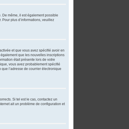
re. De même, il est également possible
r. Pour plus d’informations, veuillez
 activée et que vous avez spécifié avoir en
t également que les nouvelles inscriptions
ormation était présente lors de votre
ronique, vous avez probablement spécifié
in que l’adresse de courrier électronique
rects. Si tel est le cas, contactez un
nternet ait un problème de configuration et