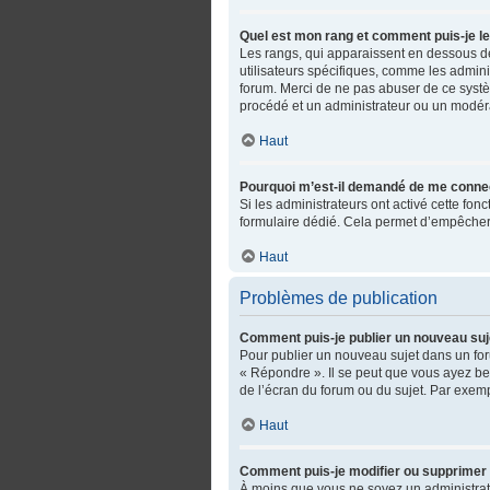
Quel est mon rang et comment puis-je le
Les rangs, qui apparaissent en dessous de 
utilisateurs spécifiques, comme les admini
forum. Merci de ne pas abuser de ce syst
procédé et un administrateur ou un modér
Haut
Pourquoi m’est-il demandé de me connecter
Si les administrateurs ont activé cette fonc
formulaire dédié. Cela permet d’empêcher 
Haut
Problèmes de publication
Comment puis-je publier un nouveau suj
Pour publier un nouveau sujet dans un for
« Répondre ». Il se peut que vous ayez be
de l’écran du forum ou du sujet. Par exem
Haut
Comment puis-je modifier ou supprimer
À moins que vous ne soyez un administra