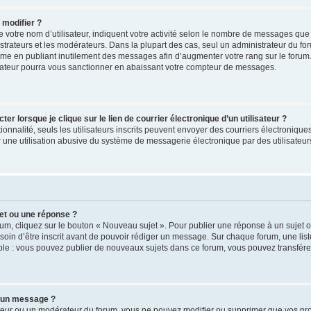
 modifier ?
votre nom d’utilisateur, indiquent votre activité selon le nombre de messages que 
strateurs et les modérateurs. Dans la plupart des cas, seul un administrateur du fo
ème en publiant inutilement des messages afin d’augmenter votre rang sur le forum
ateur pourra vous sanctionner en abaissant votre compteur de messages.
 lorsque je clique sur le lien de courrier électronique d’un utilisateur ?
tionnalité, seuls les utilisateurs inscrits peuvent envoyer des courriers électronique
une utilisation abusive du système de messagerie électronique par des utilisateurs
et ou une réponse ?
um, cliquez sur le bouton « Nouveau sujet ». Pour publier une réponse à un sujet 
soin d’être inscrit avant de pouvoir rédiger un message. Sur chaque forum, une list
ple : vous pouvez publier de nouveaux sujets dans ce forum, vous pouvez transférer
 un message ?
teur ou un modérateur du forum, vous ne pouvez modifier ou supprimer que vos p