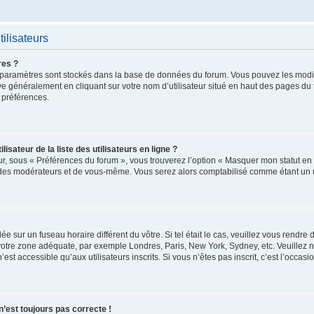
ilisateurs
res ?
 vos paramètres sont stockés dans la base de données du forum. Vous pouvez les mod
trouve généralement en cliquant sur votre nom d’utilisateur situé en haut des pages 
 préférences.
ateur de la liste des utilisateurs en ligne ?
ur, sous « Préférences du forum », vous trouverez l’option « Masquer mon statut en l
 des modérateurs et de vous-même. Vous serez alors comptabilisé comme étant un uti
glée sur un fuseau horaire différent du vôtre. Si tel était le cas, veuillez vous rendre
r votre zone adéquate, par exemple Londres, Paris, New York, Sydney, etc. Veuillez 
t accessible qu’aux utilisateurs inscrits. Si vous n’êtes pas inscrit, c’est l’occasio
 n’est toujours pas correcte !