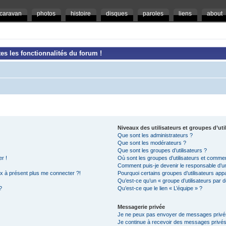
caravan
photos
histoire
disques
paroles
liens
about
es les fonctionnalités du forum !
Niveaux des utilisateurs et groupes d’uti
Que sont les administrateurs ?
Que sont les modérateurs ?
Que sont les groupes d’utilisateurs ?
r !
Où sont les groupes d’utilisateurs et commen
Comment puis-je devenir le responsable d’un 
ux à présent plus me connecter ?!
Pourquoi certains groupes d’utilisateurs app
Qu’est-ce qu’un « groupe d’utilisateurs par d
?
Qu’est-ce que le lien « L’équipe » ?
Messagerie privée
Je ne peux pas envoyer de messages privé
Je continue à recevoir des messages privés n