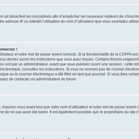
rum ait désactivé les inscriptions afin d’empêcher les nouveaux visiteurs de s’inscri
e adresse IP ou interdit l’utilisation du nom d’utilisateur que vous souhaitez utilise
onnecter !
ilisateur et votre mot de passe soient corrects. Si la fonctionnalité de la COPPA est
vous devrez suivre les instructions que vous avez reçues. Certains forums exigeron
u soit par un administrateur, avant que vous puissiez ouvrir une session ; cette inf
r électronique, consultez les instructions. Si vous ne recevez pas de courrier élect
ue ou le courrier électronique a été filtré en tant que pourriel. Si vous êtes certa
sayez de contacter un administrateur du forum.
 Assurez-vous avant tout que votre nom d’utilisateur et votre mot de passe soient cor
r de ne pas avoir été banni. Il est également possible que le propriétaire du site i