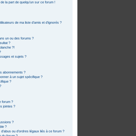
 de la part de quelqu’un sur ce forum !
lisateurs de ma liste d’amis et d’ignorés ?
ans un ou des forums ?
ultat ?
blanche ?!
?
sages et sujets ?
 les abonnements ?
onner à un sujet spécifique ?
ifique ?
?
e forum ?
s jointes ?
cussions ?
ble ?
 d’abus ou d’ordres légaux liés à ce forum ?
r du forum ?