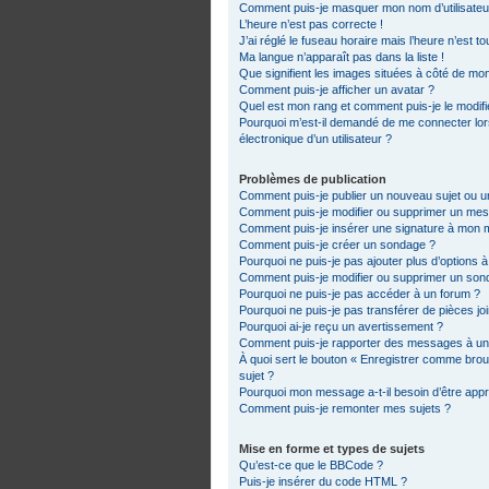
Comment puis-je masquer mon nom d’utilisateur d
L’heure n’est pas correcte !
J’ai réglé le fuseau horaire mais l’heure n’est t
Ma langue n’apparaît pas dans la liste !
Que signifient les images situées à côté de mon
Comment puis-je afficher un avatar ?
Quel est mon rang et comment puis-je le modifi
Pourquoi m’est-il demandé de me connecter lorsq
électronique d’un utilisateur ?
Problèmes de publication
Comment puis-je publier un nouveau sujet ou 
Comment puis-je modifier ou supprimer un me
Comment puis-je insérer une signature à mon
Comment puis-je créer un sondage ?
Pourquoi ne puis-je pas ajouter plus d’options 
Comment puis-je modifier ou supprimer un son
Pourquoi ne puis-je pas accéder à un forum ?
Pourquoi ne puis-je pas transférer de pièces jo
Pourquoi ai-je reçu un avertissement ?
Comment puis-je rapporter des messages à un
À quoi sert le bouton « Enregistrer comme brouil
sujet ?
Pourquoi mon message a-t-il besoin d’être app
Comment puis-je remonter mes sujets ?
Mise en forme et types de sujets
Qu’est-ce que le BBCode ?
Puis-je insérer du code HTML ?