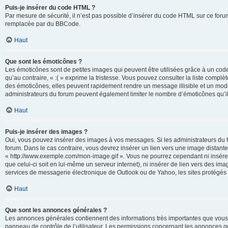
Puis-je insérer du code HTML ?
Par mesure de sécurité, il n’est pas possible d’insérer du code HTML sur ce for
remplacée par du BBCode.
Haut
Que sont les émoticônes ?
Les émoticônes sont de petites images qui peuvent être utilisées grâce à un code 
qu’au contraire, « :( » exprime la tristesse. Vous pouvez consulter la liste com
des émoticônes, elles peuvent rapidement rendre un message illisible et un modé
administrateurs du forum peuvent également limiter le nombre d’émoticônes qu’il
Haut
Puis-je insérer des images ?
Oui, vous pouvez insérer des images à vos messages. Si les administrateurs du fo
forum. Dans le cas contraire, vous devrez insérer un lien vers une image distan
« http://www.exemple.com/mon-image.gif ». Vous ne pourrez cependant ni insérer
que celui-ci soit en lui-même un serveur internet), ni insérer de lien vers des
services de messagerie électronique de Outlook ou de Yahoo, les sites protégés p
Haut
Que sont les annonces générales ?
Les annonces générales contiennent des informations très importantes que vous d
panneau de contrôle de l’utilisateur. Les permissions concernant les annonces gé