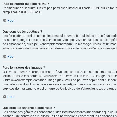
Puis-je insérer du code HTML ?
Par mesure de sécurité, il n’est pas possible d’insérer du code HTML sur ce for
remplacée par du BBCode.
Haut
Que sont les émoticônes ?
Les émoticônes sont de petites images qui peuvent être utilisées grâce à un code 
qu’au contraire, « :( » exprime la tristesse. Vous pouvez consulter la liste com
des émoticônes, elles peuvent rapidement rendre un message illisible et un modé
administrateurs du forum peuvent également limiter le nombre d’émoticônes qu’il
Haut
Puis-je insérer des images ?
Oui, vous pouvez insérer des images à vos messages. Si les administrateurs du fo
forum. Dans le cas contraire, vous devrez insérer un lien vers une image distan
« http://www.exemple.com/mon-image.gif ». Vous ne pourrez cependant ni insérer
que celui-ci soit en lui-même un serveur internet), ni insérer de lien vers des
services de messagerie électronique de Outlook ou de Yahoo, les sites protégés p
Haut
Que sont les annonces générales ?
Les annonces générales contiennent des informations très importantes que vous d
panneau de contrôle de l’utilisateur. Les permissions concernant les annonces gé