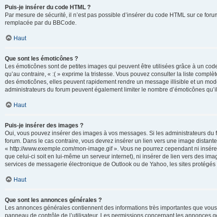
Puis-je insérer du code HTML ?
Par mesure de sécurité, il n’est pas possible d’insérer du code HTML sur ce for
remplacée par du BBCode.
Haut
Que sont les émoticônes ?
Les émoticônes sont de petites images qui peuvent être utilisées grâce à un code 
qu’au contraire, « :( » exprime la tristesse. Vous pouvez consulter la liste com
des émoticônes, elles peuvent rapidement rendre un message illisible et un modé
administrateurs du forum peuvent également limiter le nombre d’émoticônes qu’il
Haut
Puis-je insérer des images ?
Oui, vous pouvez insérer des images à vos messages. Si les administrateurs du fo
forum. Dans le cas contraire, vous devrez insérer un lien vers une image distan
« http://www.exemple.com/mon-image.gif ». Vous ne pourrez cependant ni insérer
que celui-ci soit en lui-même un serveur internet), ni insérer de lien vers des
services de messagerie électronique de Outlook ou de Yahoo, les sites protégés p
Haut
Que sont les annonces générales ?
Les annonces générales contiennent des informations très importantes que vous d
panneau de contrôle de l’utilisateur. Les permissions concernant les annonces gé