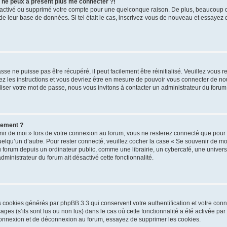
s ne peux à présent plus me connecter ?!
désactivé ou supprimé votre compte pour une quelconque raison. De plus, beaucoup
lle de leur base de données. Si tel était le cas, inscrivez-vous de nouveau et essayez
se ne puisse pas être récupéré, il peut facilement être réinitialisé. Veuillez vous 
ez les instructions et vous devriez être en mesure de pouvoir vous connecter de 
iser votre mot de passe, nous vous invitons à contacter un administrateur du forum
uement ?
ir de moi » lors de votre connexion au forum, vous ne resterez connecté que pour
 quelqu’un d’autre. Pour rester connecté, veuillez cocher la case « Se souvenir de m
rum depuis un ordinateur public, comme une librairie, un cybercafé, une université
administrateur du forum ait désactivé cette fonctionnalité.
es cookies générés par phpBB 3.3 qui conservent votre authentification et votre co
ges (s’ils sont lus ou non lus) dans le cas où cette fonctionnalité a été activée pa
onnexion et de déconnexion au forum, essayez de supprimer les cookies.