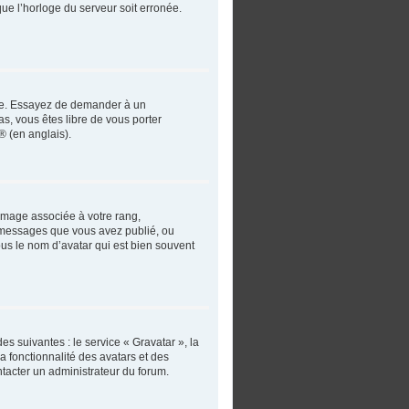
que l’horloge du serveur soit erronée.
angue. Essayez de demander à un
as, vous êtes libre de vous porter
® (en anglais).
 image associée à votre rang,
e messages que vous avez publié, ou
ous le nom d’avatar qui est bien souvent
es suivantes : le service « Gravatar », la
a fonctionnalité des avatars et des
ntacter un administrateur du forum.