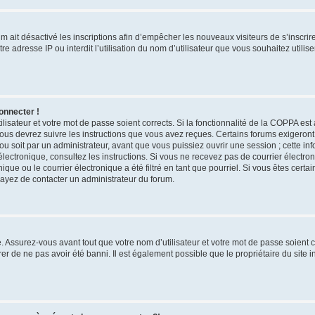
rum ait désactivé les inscriptions afin d’empêcher les nouveaux visiteurs de s’inscri
e adresse IP ou interdit l’utilisation du nom d’utilisateur que vous souhaitez utilise
onnecter !
ilisateur et votre mot de passe soient corrects. Si la fonctionnalité de la COPPA est
vous devrez suivre les instructions que vous avez reçues. Certains forums exigeron
u soit par un administrateur, avant que vous puissiez ouvrir une session ; cette inf
r électronique, consultez les instructions. Si vous ne recevez pas de courrier élect
ue ou le courrier électronique a été filtré en tant que pourriel. Si vous êtes certa
sayez de contacter un administrateur du forum.
 Assurez-vous avant tout que votre nom d’utilisateur et votre mot de passe soient cor
r de ne pas avoir été banni. Il est également possible que le propriétaire du site i