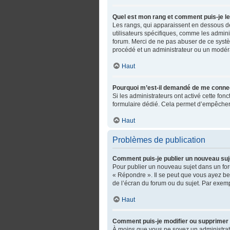
Quel est mon rang et comment puis-je le
Les rangs, qui apparaissent en dessous de 
utilisateurs spécifiques, comme les admini
forum. Merci de ne pas abuser de ce syst
procédé et un administrateur ou un modér
Haut
Pourquoi m’est-il demandé de me connecter
Si les administrateurs ont activé cette fonc
formulaire dédié. Cela permet d’empêcher 
Haut
Problèmes de publication
Comment puis-je publier un nouveau suj
Pour publier un nouveau sujet dans un for
« Répondre ». Il se peut que vous ayez be
de l’écran du forum ou du sujet. Par exem
Haut
Comment puis-je modifier ou supprimer
À moins que vous ne soyez un administra