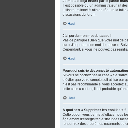
Je m’étais déjà inscrit par le passé mai
Il est possible qu’un administrateur ait 
utilisateurs inactifs afin de réduire la tai
discussions du forum.
Haut
J’ai perdu mon mot de passe !
Pas de panique ! Bien que votre mot de pas
sur « J’ai perdu mon mot de passe ». Suiv
Cependant, si vous ne pouvez pas réinitial
Haut
Pourquoi suis-je déconnecté automatiq
Si vous ne cochez pas la case « Se souven
d’éviter que votre compte soit utilisé par
n’est pas recommandé si vous accédez au fo
cette case à cocher, il est probable qu’un 
Haut
À quoi sert « Supprimer les cookies » ?
Cette option vous permet d’effacer tous l
également d’enregistrer le statut des messa
rencontrez des problèmes récurrents de c