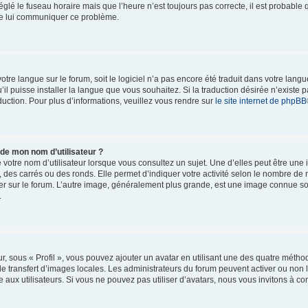
églé le fuseau horaire mais que l’heure n’est toujours pas correcte, il est probable 
 de lui communiquer ce problème.
 votre langue sur le forum, soit le logiciel n’a pas encore été traduit dans votre l
u’il puisse installer la langue que vous souhaitez. Si la traduction désirée n’existe p
uction. Pour plus d’informations, veuillez vous rendre sur
le site internet de phpBB
 de mon nom d’utilisateur ?
votre nom d’utilisateur lorsque vous consultez un sujet. Une d’elles peut être une
 des carrés ou des ronds. Elle permet d’indiquer votre activité selon le nombre d
ulier sur le forum. L’autre image, généralement plus grande, est une image connue s
.
r, sous « Profil », vous pouvez ajouter un avatar en utilisant une des quatre méthod
le transfert d’images locales. Les administrateurs du forum peuvent activer ou non l
 aux utilisateurs. Si vous ne pouvez pas utiliser d’avatars, nous vous invitons à co