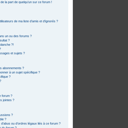
 de la part de quelqu’un sur ce forum !
lisateurs de ma liste d’amis et d’ignorés ?
ans un ou des forums ?
ultat ?
blanche ?!
?
sages et sujets ?
 les abonnements ?
onner à un sujet spécifique ?
ifique ?
?
e forum ?
s jointes ?
cussions ?
ble ?
 d’abus ou d’ordres légaux liés à ce forum ?
r du forum ?