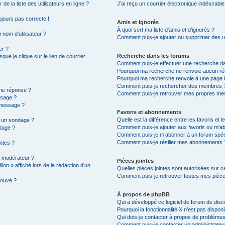
e la liste des utilisateurs en ligne ?
J’ai reçu un courrier électronique indésirable
oujours pas correcte !
Amis et ignorés
À quoi sert ma liste d’amis et d’ignorés ?
 nom d’utilisateur ?
Comment puis-je ajouter ou supprimer des uti
er ?
Recherche dans les forums
ue je clique sur le lien de courrier
Comment puis-je effectuer une recherche d
Pourquoi ma recherche ne renvoie aucun rés
Pourquoi ma recherche renvoie à une page 
Comment puis-je rechercher des membres 
une réponse ?
Comment puis-je retrouver mes propres mes
ssage ?
 message ?
Favoris et abonnements
Quelle est la différence entre les favoris et
à un sondage ?
Comment puis-je ajouter aux favoris ou m’ab
dage ?
Comment puis-je m’abonner à un forum spéc
Comment puis-je résilier mes abonnements 
intes ?
 modérateur ?
Pièces jointes
lon » affiché lors de la rédaction d’un
Quelles pièces jointes sont autorisées sur c
Comment puis-je retrouver toutes mes pièce
rouvé ?
À propos de phpBB
Qui a développé ce logiciel de forum de dis
Pourquoi la fonctionnalité X n’est pas disponi
Qui dois-je contacter à propos de problèmes
Comment puis-je contacter un administrateu