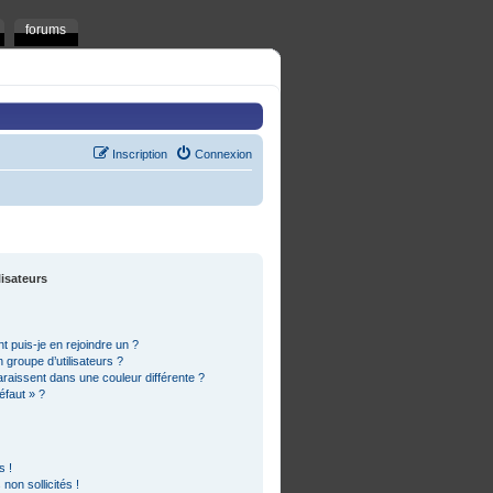
forums
Inscription
Connexion
lisateurs
t puis-je en rejoindre un ?
groupe d’utilisateurs ?
araissent dans une couleur différente ?
éfaut » ?
s !
on sollicités !