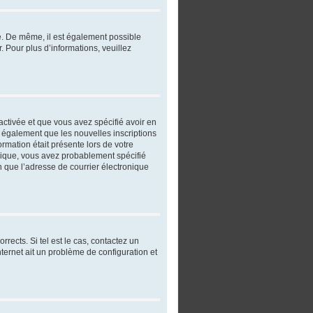
re. De même, il est également possible
r. Pour plus d’informations, veuillez
 activée et que vous avez spécifié avoir en
t également que les nouvelles inscriptions
ormation était présente lors de votre
ronique, vous avez probablement spécifié
in que l’adresse de courrier électronique
rects. Si tel est le cas, contactez un
nternet ait un problème de configuration et