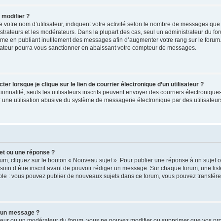
 modifier ?
votre nom d’utilisateur, indiquent votre activité selon le nombre de messages que 
strateurs et les modérateurs. Dans la plupart des cas, seul un administrateur du fo
ème en publiant inutilement des messages afin d’augmenter votre rang sur le forum
ateur pourra vous sanctionner en abaissant votre compteur de messages.
 lorsque je clique sur le lien de courrier électronique d’un utilisateur ?
tionnalité, seuls les utilisateurs inscrits peuvent envoyer des courriers électronique
une utilisation abusive du système de messagerie électronique par des utilisateurs
et ou une réponse ?
um, cliquez sur le bouton « Nouveau sujet ». Pour publier une réponse à un sujet 
soin d’être inscrit avant de pouvoir rédiger un message. Sur chaque forum, une list
ple : vous pouvez publier de nouveaux sujets dans ce forum, vous pouvez transférer
 un message ?
teur ou un modérateur du forum, vous ne pouvez modifier ou supprimer que vos p