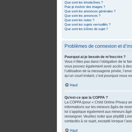
Que sont les émoticônes ?
Puis-je insérer des images ?
Que sont les annonces générales ?
Que sont les annonces ?
Que sont les notes ?
Que sont les sujets verrouillés ?
Que sont les icônes de sujet ?
Problèmes de connexion et d’ins
Pourquoi ai-je besoin de m’inscrire ?
Vous n’êtes pas dans l’obligation de le fai
vous pouvez également avoir accès à des fo
l’utilisation de la messagerie privée, l’env
qu’un court instant, c’est pourquoi nous 
Haut
Qu’est-ce que la COPPA ?
La COPPA (pour « Child Online Privacy and
informations sur les mineurs âgés de moin
loi s’applique également aux mineurs âgés
renseigner. Veuillez noter que phpBB Limi
contactés à ce sujet, excepté lorsque l’as
Haut