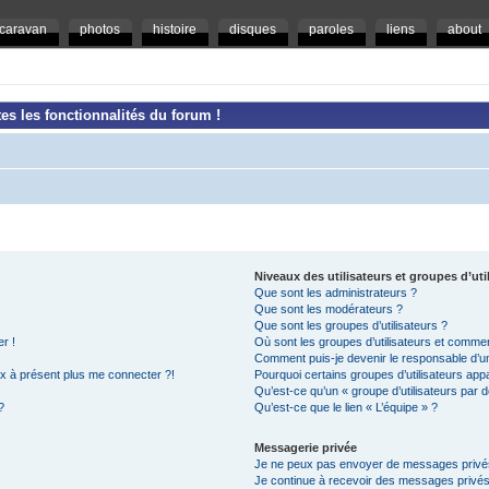
caravan
photos
histoire
disques
paroles
liens
about
es les fonctionnalités du forum !
Niveaux des utilisateurs et groupes d’uti
Que sont les administrateurs ?
Que sont les modérateurs ?
Que sont les groupes d’utilisateurs ?
r !
Où sont les groupes d’utilisateurs et commen
Comment puis-je devenir le responsable d’un 
ux à présent plus me connecter ?!
Pourquoi certains groupes d’utilisateurs app
Qu’est-ce qu’un « groupe d’utilisateurs par d
?
Qu’est-ce que le lien « L’équipe » ?
Messagerie privée
Je ne peux pas envoyer de messages privé
Je continue à recevoir des messages privés n