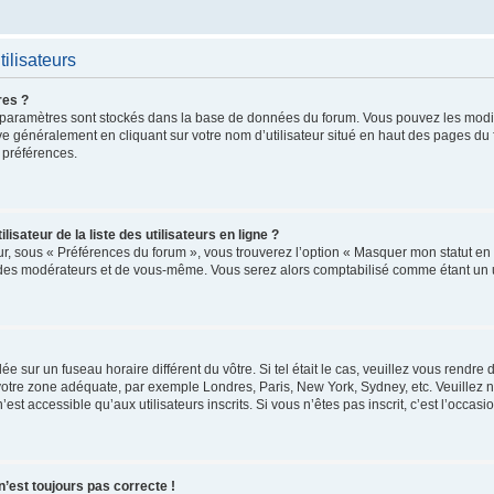
ilisateurs
res ?
 vos paramètres sont stockés dans la base de données du forum. Vous pouvez les mod
trouve généralement en cliquant sur votre nom d’utilisateur situé en haut des pages 
 préférences.
ateur de la liste des utilisateurs en ligne ?
ur, sous « Préférences du forum », vous trouverez l’option « Masquer mon statut en l
 des modérateurs et de vous-même. Vous serez alors comptabilisé comme étant un uti
glée sur un fuseau horaire différent du vôtre. Si tel était le cas, veuillez vous rendre
r votre zone adéquate, par exemple Londres, Paris, New York, Sydney, etc. Veuillez 
t accessible qu’aux utilisateurs inscrits. Si vous n’êtes pas inscrit, c’est l’occasio
 n’est toujours pas correcte !