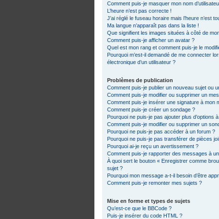
Comment puis-je masquer mon nom d’utilisateur d
L’heure n’est pas correcte !
J’ai réglé le fuseau horaire mais l’heure n’est t
Ma langue n’apparaît pas dans la liste !
Que signifient les images situées à côté de mon
Comment puis-je afficher un avatar ?
Quel est mon rang et comment puis-je le modifi
Pourquoi m’est-il demandé de me connecter lorsq
électronique d’un utilisateur ?
Problèmes de publication
Comment puis-je publier un nouveau sujet ou 
Comment puis-je modifier ou supprimer un me
Comment puis-je insérer une signature à mon
Comment puis-je créer un sondage ?
Pourquoi ne puis-je pas ajouter plus d’options 
Comment puis-je modifier ou supprimer un son
Pourquoi ne puis-je pas accéder à un forum ?
Pourquoi ne puis-je pas transférer de pièces jo
Pourquoi ai-je reçu un avertissement ?
Comment puis-je rapporter des messages à un
À quoi sert le bouton « Enregistrer comme brouil
sujet ?
Pourquoi mon message a-t-il besoin d’être app
Comment puis-je remonter mes sujets ?
Mise en forme et types de sujets
Qu’est-ce que le BBCode ?
Puis-je insérer du code HTML ?