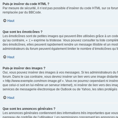
Puis-je insérer du code HTML ?
Par mesure de sécurité, il n’est pas possible d’insérer du code HTML sur ce for
remplacée par du BBCode.
Haut
Que sont les émoticônes ?
Les émoticônes sont de petites images qui peuvent être utilisées grâce à un code 
qu’au contraire, « :( » exprime la tristesse. Vous pouvez consulter la liste com
des émoticônes, elles peuvent rapidement rendre un message illisible et un modé
administrateurs du forum peuvent également limiter le nombre d’émoticônes qu’il
Haut
Puis-je insérer des images ?
Oui, vous pouvez insérer des images à vos messages. Si les administrateurs du fo
forum. Dans le cas contraire, vous devrez insérer un lien vers une image distan
« http://www.exemple.com/mon-image.gif ». Vous ne pourrez cependant ni insérer
que celui-ci soit en lui-même un serveur internet), ni insérer de lien vers des
services de messagerie électronique de Outlook ou de Yahoo, les sites protégés p
Haut
Que sont les annonces générales ?
Les annonces générales contiennent des informations très importantes que vous d
panneau de contrôle de l’utilisateur. Les permissions concernant les annonces gé