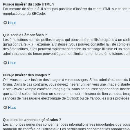
Puis-je insérer du code HTML ?
Par mesure de sécurité, il n’est pas possible d’insérer du code HTML sur ce for
remplacée par du BBCode.
Haut
Que sont les émoticônes ?
Les émoticônes sont de petites images qui peuvent être utilisées grâce à un code 
qu’au contraire, « :( » exprime la tristesse. Vous pouvez consulter la liste com
des émoticônes, elles peuvent rapidement rendre un message illisible et un modé
administrateurs du forum peuvent également limiter le nombre d’émoticônes qu’il
Haut
Puis-je insérer des images ?
Oui, vous pouvez insérer des images à vos messages. Si les administrateurs du fo
forum. Dans le cas contraire, vous devrez insérer un lien vers une image distan
« http://www.exemple.com/mon-image.gif ». Vous ne pourrez cependant ni insérer
que celui-ci soit en lui-même un serveur internet), ni insérer de lien vers des
services de messagerie électronique de Outlook ou de Yahoo, les sites protégés p
Haut
Que sont les annonces générales ?
Les annonces générales contiennent des informations très importantes que vous d
panneau de contrôle de l’utilisateur. Les permissions concernant les annonces gé