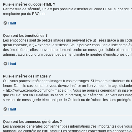
Puis-je insérer du code HTML ?
Par mesure de sécurité, il n’est pas possible d’insérer du code HTML sur ce for
remplacée par du BBCode.
Haut
Que sont les émoticônes ?
Les émoticônes sont de petites images qui peuvent être utilisées grâce à un code 
qu’au contraire, « :( » exprime la tristesse. Vous pouvez consulter la liste com
des émoticônes, elles peuvent rapidement rendre un message illisible et un modé
administrateurs du forum peuvent également limiter le nombre d’émoticônes qu’il
Haut
Puis-je insérer des images ?
Oui, vous pouvez insérer des images à vos messages. Si les administrateurs du fo
forum. Dans le cas contraire, vous devrez insérer un lien vers une image distan
« http://www.exemple.com/mon-image.gif ». Vous ne pourrez cependant ni insérer
que celui-ci soit en lui-même un serveur internet), ni insérer de lien vers des
services de messagerie électronique de Outlook ou de Yahoo, les sites protégés p
Haut
Que sont les annonces générales ?
Les annonces générales contiennent des informations très importantes que vous d
panneau de contrôle de l’utilisateur. Les permissions concernant les annonces gé