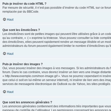
Puis-je insérer du code HTML ?
Par mesure de sécurité, il n’est pas possible d’insérer du code HTML sur ce for
remplacée par du BBCode.
Haut
Que sont les émoticônes ?
Les émoticônes sont de petites images qui peuvent être utilisées grâce à un code 
qu’au contraire, « :( » exprime la tristesse. Vous pouvez consulter la liste com
des émoticônes, elles peuvent rapidement rendre un message illisible et un modé
administrateurs du forum peuvent également limiter le nombre d’émoticônes qu’il
Haut
Puis-je insérer des images ?
Oui, vous pouvez insérer des images à vos messages. Si les administrateurs du fo
forum. Dans le cas contraire, vous devrez insérer un lien vers une image distan
« http://www.exemple.com/mon-image.gif ». Vous ne pourrez cependant ni insérer
que celui-ci soit en lui-même un serveur internet), ni insérer de lien vers des
services de messagerie électronique de Outlook ou de Yahoo, les sites protégés p
Haut
Que sont les annonces générales ?
Les annonces générales contiennent des informations très importantes que vous d
panneau de contrôle de l’utilisateur. Les permissions concernant les annonces gé