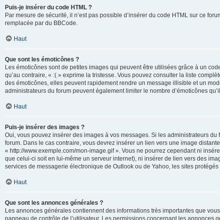
Puis-je insérer du code HTML ?
Par mesure de sécurité, il n’est pas possible d’insérer du code HTML sur ce for
remplacée par du BBCode.
Haut
Que sont les émoticônes ?
Les émoticônes sont de petites images qui peuvent être utilisées grâce à un code 
qu’au contraire, « :( » exprime la tristesse. Vous pouvez consulter la liste com
des émoticônes, elles peuvent rapidement rendre un message illisible et un modé
administrateurs du forum peuvent également limiter le nombre d’émoticônes qu’il
Haut
Puis-je insérer des images ?
Oui, vous pouvez insérer des images à vos messages. Si les administrateurs du fo
forum. Dans le cas contraire, vous devrez insérer un lien vers une image distan
« http://www.exemple.com/mon-image.gif ». Vous ne pourrez cependant ni insérer
que celui-ci soit en lui-même un serveur internet), ni insérer de lien vers des
services de messagerie électronique de Outlook ou de Yahoo, les sites protégés p
Haut
Que sont les annonces générales ?
Les annonces générales contiennent des informations très importantes que vous d
panneau de contrôle de l’utilisateur. Les permissions concernant les annonces gé