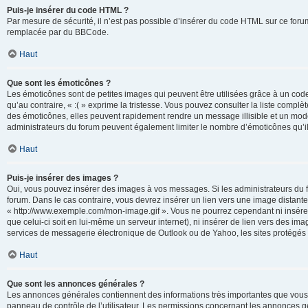
Puis-je insérer du code HTML ?
Par mesure de sécurité, il n’est pas possible d’insérer du code HTML sur ce for
remplacée par du BBCode.
Haut
Que sont les émoticônes ?
Les émoticônes sont de petites images qui peuvent être utilisées grâce à un code 
qu’au contraire, « :( » exprime la tristesse. Vous pouvez consulter la liste com
des émoticônes, elles peuvent rapidement rendre un message illisible et un modé
administrateurs du forum peuvent également limiter le nombre d’émoticônes qu’il
Haut
Puis-je insérer des images ?
Oui, vous pouvez insérer des images à vos messages. Si les administrateurs du fo
forum. Dans le cas contraire, vous devrez insérer un lien vers une image distan
« http://www.exemple.com/mon-image.gif ». Vous ne pourrez cependant ni insérer
que celui-ci soit en lui-même un serveur internet), ni insérer de lien vers des
services de messagerie électronique de Outlook ou de Yahoo, les sites protégés p
Haut
Que sont les annonces générales ?
Les annonces générales contiennent des informations très importantes que vous d
panneau de contrôle de l’utilisateur. Les permissions concernant les annonces gé