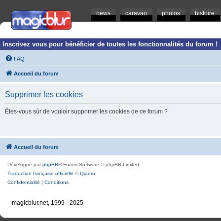
news
caravan
photos
histoire
Inscrivez vous pour bénéficier de toutes les fonctionnalités du forum !
FAQ
Accueil du forum
Supprimer les cookies
Êtes-vous sûr de vouloir supprimer les cookies de ce forum ?
Accueil du forum
Développé par
phpBB
® Forum Software © phpBB Limited
Traduction française officielle
©
Qiaeru
Confidentialité
|
Conditions
magicblur.net, 1999 - 2025