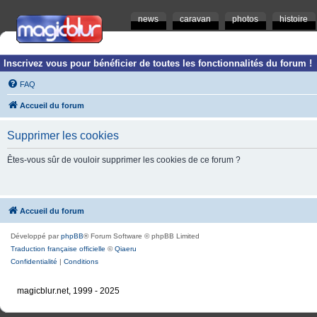
news
caravan
photos
histoire
Inscrivez vous pour bénéficier de toutes les fonctionnalités du forum !
FAQ
Accueil du forum
Supprimer les cookies
Êtes-vous sûr de vouloir supprimer les cookies de ce forum ?
Accueil du forum
Développé par
phpBB
® Forum Software © phpBB Limited
Traduction française officielle
©
Qiaeru
Confidentialité
|
Conditions
magicblur.net, 1999 - 2025