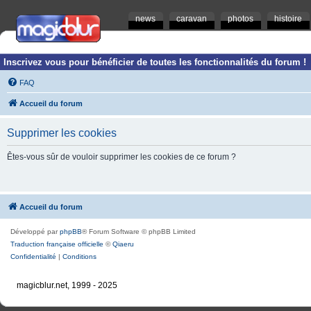
news
caravan
photos
histoire
Inscrivez vous pour bénéficier de toutes les fonctionnalités du forum !
FAQ
Accueil du forum
Supprimer les cookies
Êtes-vous sûr de vouloir supprimer les cookies de ce forum ?
Accueil du forum
Développé par
phpBB
® Forum Software © phpBB Limited
Traduction française officielle
©
Qiaeru
Confidentialité
|
Conditions
magicblur.net, 1999 - 2025