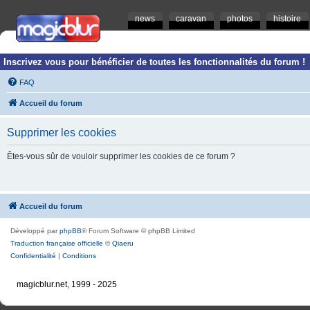
news
caravan
photos
histoire
Inscrivez vous pour bénéficier de toutes les fonctionnalités du forum !
FAQ
Accueil du forum
Supprimer les cookies
Êtes-vous sûr de vouloir supprimer les cookies de ce forum ?
Accueil du forum
Développé par
phpBB
® Forum Software © phpBB Limited
Traduction française officielle
©
Qiaeru
Confidentialité
|
Conditions
magicblur.net, 1999 - 2025