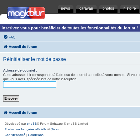
news
caravan
photos
histoire
Inscrivez vous pour bénéficier de toutes les fonctionnalités du forum !
FAQ
Accueil du forum
Réinitialiser le mot de passe
Adresse de courriel :
Cette adresse doit correspondre à l’adresse de courriel associée à votre compte. Si vous ne l
que vous avez spécifiée lors de votre inscription.
Accueil du forum
Développé par
phpBB
® Forum Software © phpBB Limited
Traduction française officielle
©
Qiaeru
Confidentialité
|
Conditions