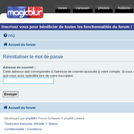
news
caravan
photos
histoire
Inscrivez vous pour bénéficier de toutes les fonctionnalités du forum !
FAQ
Accueil du forum
Réinitialiser le mot de passe
Adresse de courriel :
Cette adresse doit correspondre à l’adresse de courriel associée à votre compte. Si vous ne l
que vous avez spécifiée lors de votre inscription.
Accueil du forum
Développé par
phpBB
® Forum Software © phpBB Limited
Traduction française officielle
©
Qiaeru
Confidentialité
|
Conditions