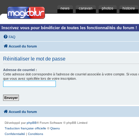
news
caravan
photos
histoire
Inscrivez vous pour bénéficier de toutes les fonctionnalités du forum !
FAQ
Accueil du forum
Réinitialiser le mot de passe
Adresse de courriel :
Cette adresse doit correspondre à l’adresse de courriel associée à votre compte. Si vous ne l
que vous avez spécifiée lors de votre inscription.
Accueil du forum
Développé par
phpBB
® Forum Software © phpBB Limited
Traduction française officielle
©
Qiaeru
Confidentialité
|
Conditions