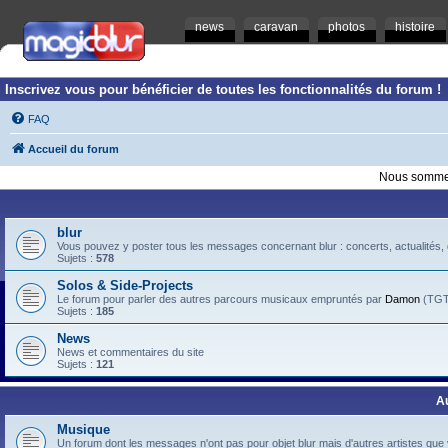
news
caravan
photos
histoire
Inscrivez vous pour bénéficier de toutes les fonctionnalités du forum !
FAQ
Accueil du forum
Nous sommes
blur
Vous pouvez y poster tous les messages concernant blur : concerts, actualités, d
Sujets :
578
Solos & Side-Projects
Le forum pour parler des autres parcours musicaux empruntés par
Damon
(TGTB
Sujets :
185
News
News et commentaires du site
Sujets :
121
A
Musique
Un forum dont les messages n'ont pas pour objet blur mais d'autres artistes que