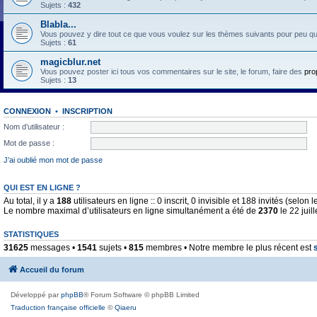
Sujets :
432
Blabla...
Vous pouvez y dire tout ce que vous voulez sur les thèmes suivants pour peu qu'il 
Sujets :
61
magicblur.net
Vous pouvez poster ici tous vos commentaires sur le site, le forum, faire des
pro
Sujets :
13
CONNEXION
•
INSCRIPTION
Nom d’utilisateur :
Mot de passe :
J’ai oublié mon mot de passe
QUI EST EN LIGNE ?
Au total, il y a
188
utilisateurs en ligne :: 0 inscrit, 0 invisible et 188 invités (selo
Le nombre maximal d’utilisateurs en ligne simultanément a été de
2370
le 22 juil
STATISTIQUES
31625
messages •
1541
sujets •
815
membres • Notre membre le plus récent est
Accueil du forum
Développé par
phpBB
® Forum Software © phpBB Limited
Traduction française officielle
©
Qiaeru