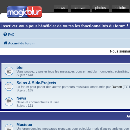
news
caravan
photos
histoire
Inscrivez vous pour bénéficier de toutes les fonctionnalités du forum !
FAQ
Accueil du forum
Nous sommes
blur
Vous pouvez y poster tous les messages concernant blur : concerts, actualités, d
Sujets :
578
Solos & Side-Projects
Le forum pour parler des autres parcours musicaux empruntés par
Damon
(TGTB
Sujets :
185
News
News et commentaires du site
Sujets :
121
A
Musique
Un forum dont les messages n'ont pas pour objet blur mais d'autres artistes que