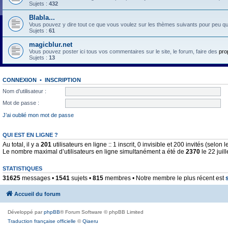
Sujets :
432
Blabla...
Vous pouvez y dire tout ce que vous voulez sur les thèmes suivants pour peu qu'il 
Sujets :
61
magicblur.net
Vous pouvez poster ici tous vos commentaires sur le site, le forum, faire des
pro
Sujets :
13
CONNEXION
•
INSCRIPTION
Nom d’utilisateur :
Mot de passe :
J’ai oublié mon mot de passe
QUI EST EN LIGNE ?
Au total, il y a
201
utilisateurs en ligne :: 1 inscrit, 0 invisible et 200 invités (selo
Le nombre maximal d’utilisateurs en ligne simultanément a été de
2370
le 22 juil
STATISTIQUES
31625
messages •
1541
sujets •
815
membres • Notre membre le plus récent est
Accueil du forum
Développé par
phpBB
® Forum Software © phpBB Limited
Traduction française officielle
©
Qiaeru