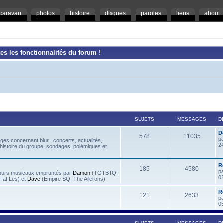
caravan
photos
histoire
disques
paroles
liens
about
es les fonctionnalités du forum !
SUJETS
MESSAGES
D
D
578
11035
p
es concernant blur : concerts, actualités,
2
 histoire du groupe, sondages, polémiques et
R
185
4580
p
rcours musicaux empruntés par
Damon
(TGTBTQ,
0
at Les) et
Dave
(Empire SQ, The Ailerons)
R
121
2633
p
0
SUJETS
MESSAGES
D