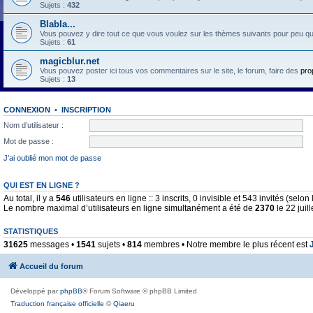
Sujets :
432
Blabla...
Vous pouvez y dire tout ce que vous voulez sur les thèmes suivants pour peu qu'il 
Sujets :
61
magicblur.net
Vous pouvez poster ici tous vos commentaires sur le site, le forum, faire des
pro
Sujets :
13
CONNEXION
•
INSCRIPTION
Nom d’utilisateur :
Mot de passe :
J’ai oublié mon mot de passe
QUI EST EN LIGNE ?
Au total, il y a
546
utilisateurs en ligne :: 3 inscrits, 0 invisible et 543 invités (sel
Le nombre maximal d’utilisateurs en ligne simultanément a été de
2370
le 22 juil
STATISTIQUES
31625
messages •
1541
sujets •
814
membres • Notre membre le plus récent est
Accueil du forum
Développé par
phpBB
® Forum Software © phpBB Limited
Traduction française officielle
©
Qiaeru