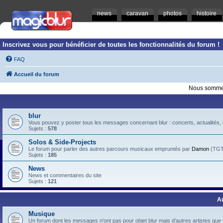
news
caravan
photos
histoire
Inscrivez vous pour bénéficier de toutes les fonctionnalités du forum !
FAQ
Accueil du forum
Nous sommes
blur
Vous pouvez y poster tous les messages concernant blur : concerts, actualités, d
Sujets :
578
Solos & Side-Projects
Le forum pour parler des autres parcours musicaux empruntés par
Damon
(TGTB
Sujets :
185
News
News et commentaires du site
Sujets :
121
A
Musique
Un forum dont les messages n'ont pas pour objet blur mais d'autres artistes que