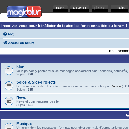
news
caravan
photos
histoire
Inscrivez vous pour bénéficier de toutes les fonctionnalités du forum !
FAQ
Accueil du forum
Nous sommes
blur
Vous pouvez y poster tous les messages concernant blur : concerts, actualités, d
Sujets :
578
Solos & Side-Projects
Le forum pour parler des autres parcours musicaux empruntés par
Damon
(TGTB
Sujets :
185
News
News et commentaires du site
Sujets :
121
A
Musique
Un forum dont les messages n'ont pas pour objet blur mais d'autres artistes que