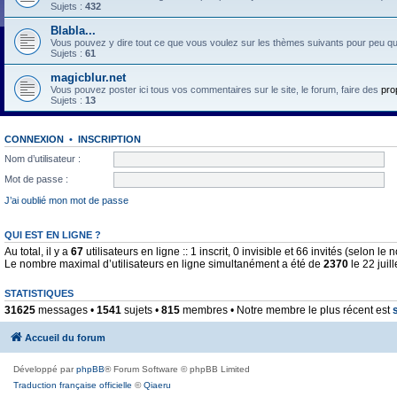
Sujets :
432
Blabla...
Vous pouvez y dire tout ce que vous voulez sur les thèmes suivants pour peu qu'il 
Sujets :
61
magicblur.net
Vous pouvez poster ici tous vos commentaires sur le site, le forum, faire des
pro
Sujets :
13
CONNEXION
•
INSCRIPTION
Nom d’utilisateur :
Mot de passe :
J’ai oublié mon mot de passe
QUI EST EN LIGNE ?
Au total, il y a
67
utilisateurs en ligne :: 1 inscrit, 0 invisible et 66 invités (selon l
Le nombre maximal d’utilisateurs en ligne simultanément a été de
2370
le 22 juil
STATISTIQUES
31625
messages •
1541
sujets •
815
membres • Notre membre le plus récent est
Accueil du forum
Développé par
phpBB
® Forum Software © phpBB Limited
Traduction française officielle
©
Qiaeru