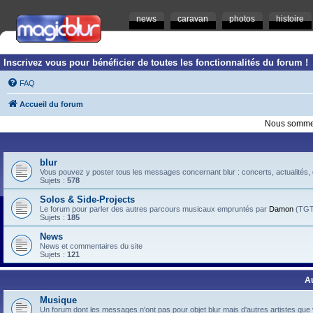
news
caravan
photos
histoire
Inscrivez vous pour bénéficier de toutes les fonctionnalités du forum !
FAQ
Accueil du forum
Nous sommes
blur
Vous pouvez y poster tous les messages concernant blur : concerts, actualités, d
Sujets :
578
Solos & Side-Projects
Le forum pour parler des autres parcours musicaux empruntés par
Damon
(TGTB
Sujets :
185
News
News et commentaires du site
Sujets :
121
A
Musique
Un forum dont les messages n'ont pas pour objet blur mais d'autres artistes que