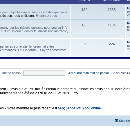
R
432
7655
p
 pour objet blur mais d'autres artistes que vous
2
ndés pop, rock et électro
. Exprimez vous !
Re
61
4134
p
oulez sur les thèmes suivants pour peu qu'il n'y
07
, culture, internet, contacts, discussion marrante,
R
13
224
p
ntaires sur le site, le forum, faire des
2
 profondes ;) sur le forum... Soyez constructifs,
Mot de passe :
J’ai oublié mon mot de passe
|
Se souvenir 
nscrit, 0 invisible et 150 invités (selon le nombre d’utilisateurs actifs des 10 dernièr
simultanément a été de
2370
le 22 juillet 2026 17:51
 • Notre membre le plus récent est
seo@angelicfukdoll.online
Supprim