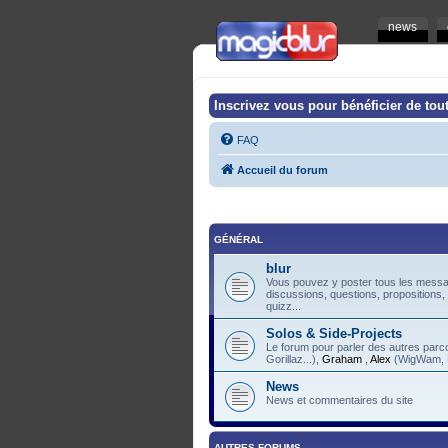
news
Inscrivez vous pour bénéficier de tout
FAQ
Accueil du forum
GÉNÉRAL
blur
Vous pouvez y poster tous les messag
discussions, questions, propositions,
quizz...
Solos & Side-Projects
Le forum pour parler des autres pa
Gorillaz...),
Graham
,
Alex
(WigWam, F
News
News et commentaires du site
AUTRES FORUMS