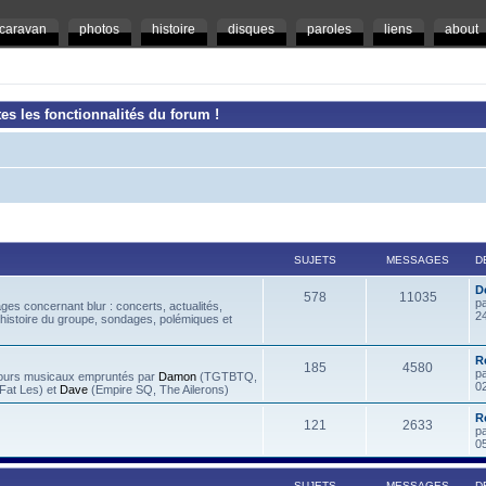
caravan
photos
histoire
disques
paroles
liens
about
es les fonctionnalités du forum !
SUJETS
MESSAGES
D
D
578
11035
p
es concernant blur : concerts, actualités,
2
 histoire du groupe, sondages, polémiques et
R
185
4580
p
rcours musicaux empruntés par
Damon
(TGTBTQ,
0
at Les) et
Dave
(Empire SQ, The Ailerons)
R
121
2633
p
0
SUJETS
MESSAGES
D