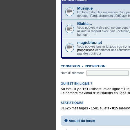
Musique
Un forum dont les messages n'ont pas
écoutez. Particulièrement dédié aux
i
Blabla...
Vous pouvez y dire tout ce que vous v
ait aucun rapport avec blur : actualité
humour...
magicblur.net
Vous pouvez poster ici tous vos comme
propositions
et entamer des réflexions
pas destructifs :)
CONNEXION
•
INSCRIPTION
Nom d’utilisateur :
QUI EST EN LIGNE ?
Au total, il y a
151
utilisateurs en ligne :: 1 i
Le nombre maximal d’utilisateurs en ligne 
STATISTIQUES
31625
messages •
1541
sujets •
815
membres
Accueil du forum