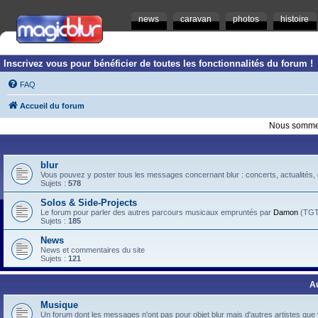
news
caravan
photos
histoire
Inscrivez vous pour bénéficier de toutes les fonctionnalités du forum !
FAQ
Accueil du forum
Nous sommes
blur
Vous pouvez y poster tous les messages concernant blur : concerts, actualités, d
Sujets :
578
Solos & Side-Projects
Le forum pour parler des autres parcours musicaux empruntés par
Damon
(TGTB
Sujets :
185
News
News et commentaires du site
Sujets :
121
A
Musique
Un forum dont les messages n'ont pas pour objet blur mais d'autres artistes que