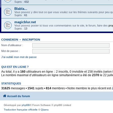
Sujets :
432
Blabla...
Vous pouvez y dire tout ce que vous voulez sur les thèmes suivants pour peu qu'il 
Sujets :
61
magicblur.net
Vous pouvez poster ici tous vos commentaires sur le site, le forum, faire des
pro
Sujets :
13
CONNEXION
•
INSCRIPTION
Nom d’utilisateur :
Mot de passe :
J’ai oublié mon mot de passe
QUI EST EN LIGNE ?
Au total, il y a
160
utilisateurs en ligne :: 2 inscrits, 0 invisible et 158 invités (sel
Le nombre maximal d’utilisateurs en ligne simultanément a été de
2370
le 22 juil
STATISTIQUES
31625
messages •
1541
sujets •
814
membres • Notre membre le plus récent est
Accueil du forum
Développé par
phpBB
® Forum Software © phpBB Limited
Traduction française officielle
©
Qiaeru