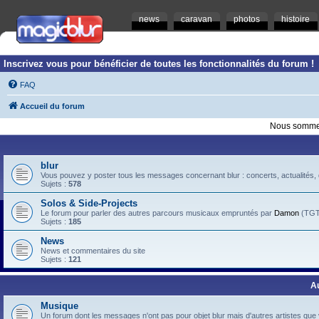
news
caravan
photos
histoire
Inscrivez vous pour bénéficier de toutes les fonctionnalités du forum !
FAQ
Accueil du forum
Nous sommes
blur
Vous pouvez y poster tous les messages concernant blur : concerts, actualités, d
Sujets :
578
Solos & Side-Projects
Le forum pour parler des autres parcours musicaux empruntés par
Damon
(TGTB
Sujets :
185
News
News et commentaires du site
Sujets :
121
A
Musique
Un forum dont les messages n'ont pas pour objet blur mais d'autres artistes que