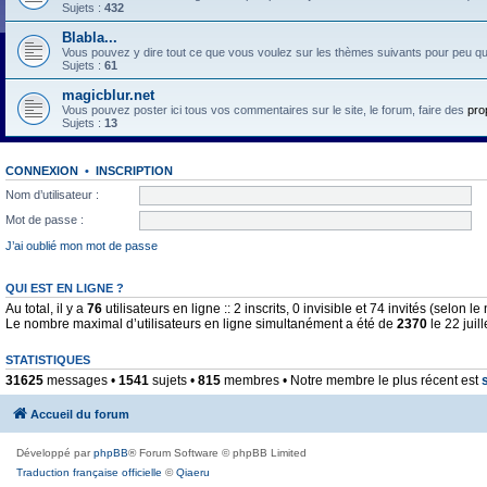
Sujets :
432
Blabla...
Vous pouvez y dire tout ce que vous voulez sur les thèmes suivants pour peu qu'il 
Sujets :
61
magicblur.net
Vous pouvez poster ici tous vos commentaires sur le site, le forum, faire des
pro
Sujets :
13
CONNEXION
•
INSCRIPTION
Nom d’utilisateur :
Mot de passe :
J’ai oublié mon mot de passe
QUI EST EN LIGNE ?
Au total, il y a
76
utilisateurs en ligne :: 2 inscrits, 0 invisible et 74 invités (selon 
Le nombre maximal d’utilisateurs en ligne simultanément a été de
2370
le 22 juil
STATISTIQUES
31625
messages •
1541
sujets •
815
membres • Notre membre le plus récent est
Accueil du forum
Développé par
phpBB
® Forum Software © phpBB Limited
Traduction française officielle
©
Qiaeru