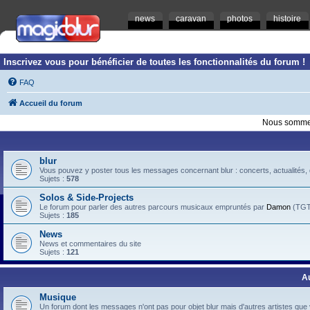
news
caravan
photos
histoire
Inscrivez vous pour bénéficier de toutes les fonctionnalités du forum !
FAQ
Accueil du forum
Nous sommes
blur
Vous pouvez y poster tous les messages concernant blur : concerts, actualités, d
Sujets :
578
Solos & Side-Projects
Le forum pour parler des autres parcours musicaux empruntés par
Damon
(TGTB
Sujets :
185
News
News et commentaires du site
Sujets :
121
A
Musique
Un forum dont les messages n'ont pas pour objet blur mais d'autres artistes que