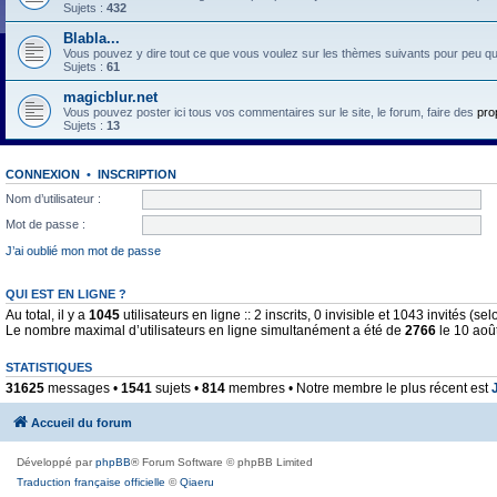
Sujets :
432
Blabla...
Vous pouvez y dire tout ce que vous voulez sur les thèmes suivants pour peu qu'il 
Sujets :
61
magicblur.net
Vous pouvez poster ici tous vos commentaires sur le site, le forum, faire des
pro
Sujets :
13
CONNEXION
•
INSCRIPTION
Nom d’utilisateur :
Mot de passe :
J’ai oublié mon mot de passe
QUI EST EN LIGNE ?
Au total, il y a
1045
utilisateurs en ligne :: 2 inscrits, 0 invisible et 1043 invités (
Le nombre maximal d’utilisateurs en ligne simultanément a été de
2766
le 10 aoû
STATISTIQUES
31625
messages •
1541
sujets •
814
membres • Notre membre le plus récent est
Accueil du forum
Développé par
phpBB
® Forum Software © phpBB Limited
Traduction française officielle
©
Qiaeru