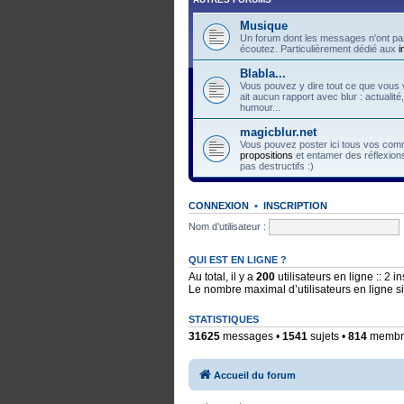
Musique
Un forum dont les messages n'ont pas
écoutez. Particulièrement dédié aux
i
Blabla...
Vous pouvez y dire tout ce que vous v
ait aucun rapport avec blur : actualité
humour...
magicblur.net
Vous pouvez poster ici tous vos comme
propositions
et entamer des réflexions
pas destructifs :)
CONNEXION
•
INSCRIPTION
Nom d’utilisateur :
QUI EST EN LIGNE ?
Au total, il y a
200
utilisateurs en ligne :: 2 i
Le nombre maximal d’utilisateurs en ligne 
STATISTIQUES
31625
messages •
1541
sujets •
814
membres
Accueil du forum