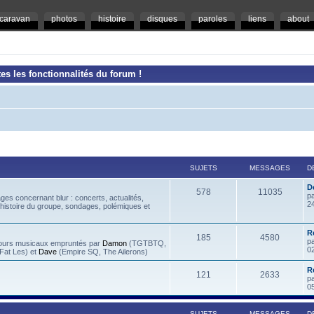
caravan
photos
histoire
disques
paroles
liens
about
es les fonctionnalités du forum !
SUJETS
MESSAGES
D
D
578
11035
p
es concernant blur : concerts, actualités,
2
 histoire du groupe, sondages, polémiques et
R
185
4580
p
rcours musicaux empruntés par
Damon
(TGTBTQ,
0
at Les) et
Dave
(Empire SQ, The Ailerons)
R
121
2633
p
0
SUJETS
MESSAGES
D