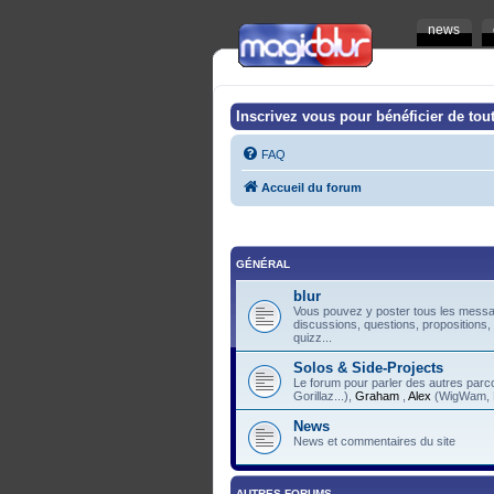
news
Inscrivez vous pour bénéficier de tout
FAQ
Accueil du forum
GÉNÉRAL
blur
Vous pouvez y poster tous les messag
discussions, questions, propositions,
quizz...
Solos & Side-Projects
Le forum pour parler des autres pa
Gorillaz...),
Graham
,
Alex
(WigWam, F
News
News et commentaires du site
AUTRES FORUMS