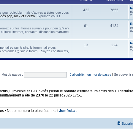
R
432
7655
p
 pour objet blur mais d'autres artistes que vous
2
ndés pop, rock et électro
. Exprimez vous !
Re
61
4134
p
oulez sur les thèmes suivants pour peu qu'il n'y
07
, culture, internet, contacts, discussion marrante,
R
13
224
p
ntaires sur le site, le forum, faire des
2
 profondes ;) sur le forum... Soyez constructifs,
Mot de passe :
J’ai oublié mon mot de passe
|
Se souvenir 
nscrits, 0 invisible et 198 invités (selon le nombre d’utilisateurs actifs des 10 derniè
simultanément a été de
2370
le 22 juillet 2026 17:51
 • Notre membre le plus récent est
JemfreLat
Supprim