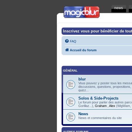
news
Inscrivez vous pour bénéficier de tout
FAQ
Accueil du forum
GÉNÉRAL
blur
Vous pouvez y poster tous les messag
discussions, questions, propositions,
quizz...
Solos & Side-Projects
Le forum pour parler des autres pa
Gorillaz...),
Graham
,
Alex
(WigWam, F
News
News et commentaires du site
AUTRES FORUMS