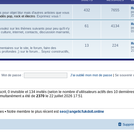
R
432
7655
p
 pour objet blur mais d'autres artistes que vous
2
ndés pop, rock et électro
. Exprimez vous !
Re
61
4134
p
oulez sur les thèmes suivants pour peu qu'il n'y
07
, culture, internet, contacts, discussion marrante,
R
13
224
p
ntaires sur le site, le forum, faire des
2
 profondes ;) sur le forum... Soyez constructifs,
Mot de passe :
J’ai oublié mon mot de passe
|
Se souvenir 
nscrit, 0 invisible et 134 invités (selon le nombre d’utilisateurs actifs des 10 dernièr
simultanément a été de
2370
le 22 juillet 2026 17:51
 • Notre membre le plus récent est
seo@angelicfukdoll.online
Supprim