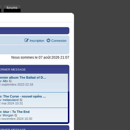
forums
Inscription
Connexion
Nous sommes le 07 août 2026 21:07
ERNIER MESSAGE
ernier album The Ballad of D…
C
ar
Alto
o
4 septembre 2023 22:18
n
s
u
e: The Curse - nouvel opéra …
l
C
ar
melaeuland
t
o
2 mai 2024 10:31
e
n
r
s
e: blur : To The End
l
u
C
ar
Morgan
e
l
o
5 novembre 2024 16:30
d
t
n
e
e
s
r
r
u
n
ERNIER MESSAGE