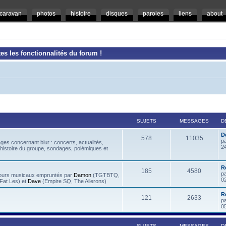
caravan
photos
histoire
disques
paroles
liens
about
es les fonctionnalités du forum !
SUJETS
MESSAGES
D
D
578
11035
p
es concernant blur : concerts, actualités,
2
 histoire du groupe, sondages, polémiques et
R
185
4580
p
rcours musicaux empruntés par
Damon
(TGTBTQ,
0
at Les) et
Dave
(Empire SQ, The Ailerons)
R
121
2633
p
0
SUJETS
MESSAGES
D