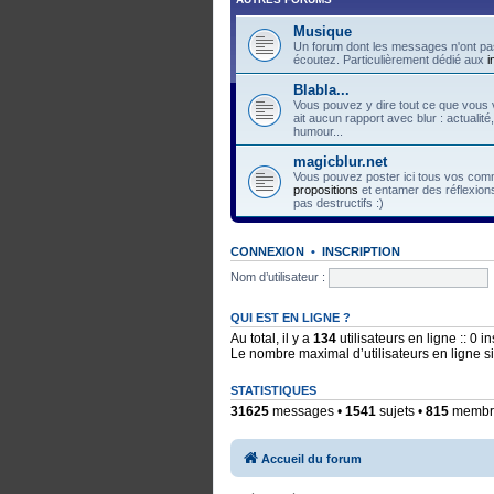
Musique
Un forum dont les messages n'ont pas
écoutez. Particulièrement dédié aux
i
Blabla...
Vous pouvez y dire tout ce que vous v
ait aucun rapport avec blur : actualité
humour...
magicblur.net
Vous pouvez poster ici tous vos comme
propositions
et entamer des réflexions
pas destructifs :)
CONNEXION
•
INSCRIPTION
Nom d’utilisateur :
QUI EST EN LIGNE ?
Au total, il y a
134
utilisateurs en ligne :: 0 i
Le nombre maximal d’utilisateurs en ligne 
STATISTIQUES
31625
messages •
1541
sujets •
815
membres
Accueil du forum