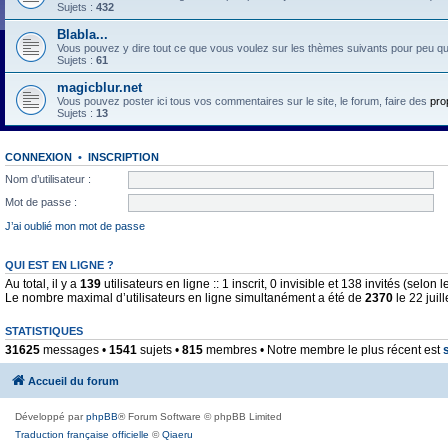
Sujets :
432
Blabla...
Vous pouvez y dire tout ce que vous voulez sur les thèmes suivants pour peu qu'il 
Sujets :
61
magicblur.net
Vous pouvez poster ici tous vos commentaires sur le site, le forum, faire des
pro
Sujets :
13
CONNEXION
•
INSCRIPTION
Nom d’utilisateur :
Mot de passe :
J’ai oublié mon mot de passe
QUI EST EN LIGNE ?
Au total, il y a
139
utilisateurs en ligne :: 1 inscrit, 0 invisible et 138 invités (selo
Le nombre maximal d’utilisateurs en ligne simultanément a été de
2370
le 22 juil
STATISTIQUES
31625
messages •
1541
sujets •
815
membres • Notre membre le plus récent est
Accueil du forum
Développé par
phpBB
® Forum Software © phpBB Limited
Traduction française officielle
©
Qiaeru