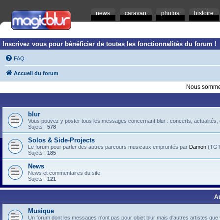
news
caravan
photos
histoire
Inscrivez vous pour bénéficier de toutes les fonctionnalités du forum !
FAQ
Accueil du forum
Nous sommes
blur
Vous pouvez y poster tous les messages concernant blur : concerts, actualités, d
Sujets :
578
Solos & Side-Projects
Le forum pour parler des autres parcours musicaux empruntés par
Damon
(TGTB
Sujets :
185
News
News et commentaires du site
Sujets :
121
A
Musique
Un forum dont les messages n'ont pas pour objet blur mais d'autres artistes que