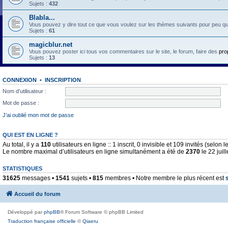
Sujets :
432
Blabla...
Vous pouvez y dire tout ce que vous voulez sur les thèmes suivants pour peu qu'il 
Sujets :
61
magicblur.net
Vous pouvez poster ici tous vos commentaires sur le site, le forum, faire des
pro
Sujets :
13
CONNEXION
•
INSCRIPTION
Nom d’utilisateur :
Mot de passe :
J’ai oublié mon mot de passe
QUI EST EN LIGNE ?
Au total, il y a
110
utilisateurs en ligne :: 1 inscrit, 0 invisible et 109 invités (selo
Le nombre maximal d’utilisateurs en ligne simultanément a été de
2370
le 22 juil
STATISTIQUES
31625
messages •
1541
sujets •
815
membres • Notre membre le plus récent est
Accueil du forum
Développé par
phpBB
® Forum Software © phpBB Limited
Traduction française officielle
©
Qiaeru