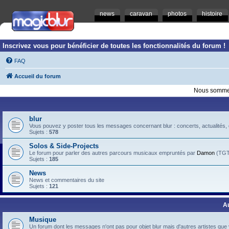
news
caravan
photos
histoire
Inscrivez vous pour bénéficier de toutes les fonctionnalités du forum !
FAQ
Accueil du forum
Nous sommes
blur
Vous pouvez y poster tous les messages concernant blur : concerts, actualités, d
Sujets :
578
Solos & Side-Projects
Le forum pour parler des autres parcours musicaux empruntés par
Damon
(TGTB
Sujets :
185
News
News et commentaires du site
Sujets :
121
A
Musique
Un forum dont les messages n'ont pas pour objet blur mais d'autres artistes que