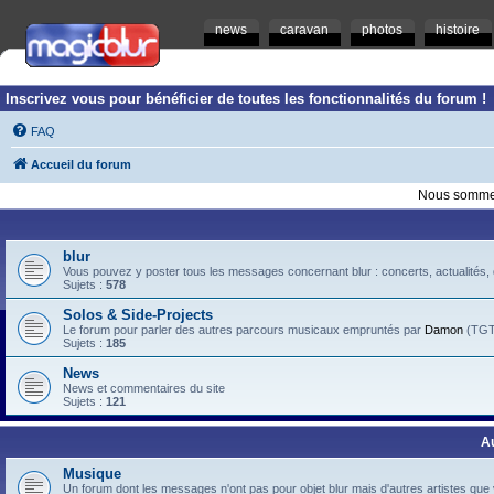
news
caravan
photos
histoire
Inscrivez vous pour bénéficier de toutes les fonctionnalités du forum !
FAQ
Accueil du forum
Nous sommes
blur
Vous pouvez y poster tous les messages concernant blur : concerts, actualités, d
Sujets :
578
Solos & Side-Projects
Le forum pour parler des autres parcours musicaux empruntés par
Damon
(TGTB
Sujets :
185
News
News et commentaires du site
Sujets :
121
A
Musique
Un forum dont les messages n'ont pas pour objet blur mais d'autres artistes que