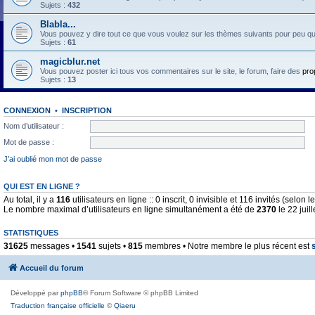
Sujets :
432
Blabla...
Vous pouvez y dire tout ce que vous voulez sur les thèmes suivants pour peu qu'il 
Sujets :
61
magicblur.net
Vous pouvez poster ici tous vos commentaires sur le site, le forum, faire des
pro
Sujets :
13
CONNEXION
•
INSCRIPTION
Nom d’utilisateur :
Mot de passe :
J’ai oublié mon mot de passe
QUI EST EN LIGNE ?
Au total, il y a
116
utilisateurs en ligne :: 0 inscrit, 0 invisible et 116 invités (selo
Le nombre maximal d’utilisateurs en ligne simultanément a été de
2370
le 22 juil
STATISTIQUES
31625
messages •
1541
sujets •
815
membres • Notre membre le plus récent est
Accueil du forum
Développé par
phpBB
® Forum Software © phpBB Limited
Traduction française officielle
©
Qiaeru