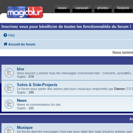
news
caravan
photos
histoire
Inscrivez vous pour bénéficier de toutes les fonctionnalités du forum !
FAQ
Accueil du forum
Nous sommes
blur
Vous pouvez y poster tous les messages concernant blur : concerts, actualités, d
Sujets :
578
Solos & Side-Projects
Le forum pour parler des autres parcours musicaux empruntés par
Damon
(TGTB
Sujets :
185
News
News et commentaires du site
Sujets :
121
A
Musique
Un forum dont les messages n'ont pas pour objet blur mais d'autres artistes que