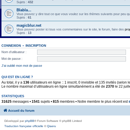
Sujets :
432
Blabla...
Vous pouvez y dire tout ce que vous voulez sur les thèmes suivants pour peu qu'il 
Sujets :
61
magicblur.net
Vous pouvez poster ici tous vos commentaires sur le site, le forum, faire des
pro
Sujets :
13
CONNEXION
•
INSCRIPTION
Nom d’utilisateur :
Mot de passe :
J’ai oublié mon mot de passe
QUI EST EN LIGNE ?
Au total, il y a
136
utilisateurs en ligne :: 1 inscrit, 0 invisible et 135 invités (selo
Le nombre maximal d’utilisateurs en ligne simultanément a été de
2370
le 22 juil
STATISTIQUES
31625
messages •
1541
sujets •
815
membres • Notre membre le plus récent est
Accueil du forum
Développé par
phpBB
® Forum Software © phpBB Limited
Traduction française officielle
©
Qiaeru