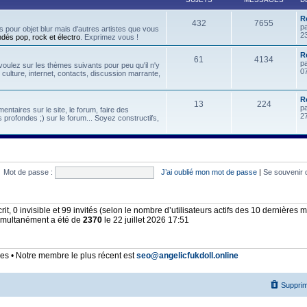
R
432
7655
p
 pour objet blur mais d'autres artistes que vous
2
ndés pop, rock et électro
. Exprimez vous !
Re
61
4134
p
oulez sur les thèmes suivants pour peu qu'il n'y
07
, culture, internet, contacts, discussion marrante,
R
13
224
p
ntaires sur le site, le forum, faire des
2
 profondes ;) sur le forum... Soyez constructifs,
Mot de passe :
J’ai oublié mon mot de passe
|
Se souvenir 
scrit, 0 invisible et 99 invités (selon le nombre d’utilisateurs actifs des 10 dernières 
simultanément a été de
2370
le 22 juillet 2026 17:51
 • Notre membre le plus récent est
seo@angelicfukdoll.online
Supprim