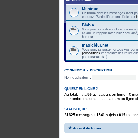
Musique
Un forum dont les messages n'ont pas
écoutez. Particulièrement dédié aux
i
Blabla...
Vous pouvez y dire tout ce que vous v
ait aucun rapport avec blur : actualité
humour...
magicblur.net
Vous pouvez poster ici tous vos comme
propositions
et entamer des réflexions
pas destructifs :)
CONNEXION
•
INSCRIPTION
Nom d’utilisateur :
QUI EST EN LIGNE ?
Au total, il y a
99
utilisateurs en ligne :: 0 in
Le nombre maximal d’utilisateurs en ligne 
STATISTIQUES
31625
messages •
1541
sujets •
815
membres
Accueil du forum