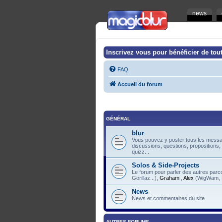
news
Inscrivez vous pour bénéficier de tout
FAQ
Accueil du forum
GÉNÉRAL
blur
Vous pouvez y poster tous les messag
discussions, questions, propositions,
quizz...
Solos & Side-Projects
Le forum pour parler des autres pa
Gorillaz...),
Graham
,
Alex
(WigWam, F
News
News et commentaires du site
AUTRES FORUMS