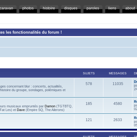
caravan
photos
histoire
disques
paroles
liens
about
es les fonctionnalités du forum !
SUJETS
MESSAGES
D
D
578
11035
p
es concernant blur : concerts, actualités,
2
 histoire du groupe, sondages, polémiques et
R
185
4580
p
rcours musicaux empruntés par
Damon
(TGTBTQ,
0
at Les) et
Dave
(Empire SQ, The Ailerons)
R
121
2633
p
0
SUJETS
MESSAGES
D