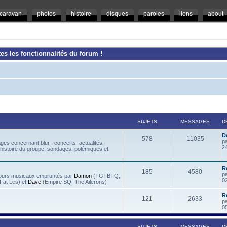
caravan
photos
histoire
disques
paroles
liens
about
es les fonctionnalités du forum !
SUJETS
MESSAGES
D
D
578
11035
p
es concernant blur : concerts, actualités,
2
 histoire du groupe, sondages, polémiques et
R
185
4580
p
rcours musicaux empruntés par
Damon
(TGTBTQ,
0
at Les) et
Dave
(Empire SQ, The Ailerons)
R
121
2633
p
0
SUJETS
MESSAGES
D