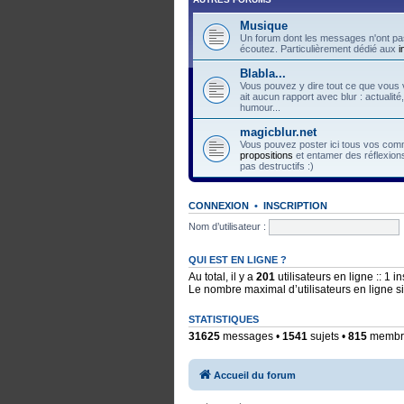
Musique
Un forum dont les messages n'ont pas
écoutez. Particulièrement dédié aux
i
Blabla...
Vous pouvez y dire tout ce que vous v
ait aucun rapport avec blur : actualité
humour...
magicblur.net
Vous pouvez poster ici tous vos comme
propositions
et entamer des réflexions
pas destructifs :)
CONNEXION
•
INSCRIPTION
Nom d’utilisateur :
QUI EST EN LIGNE ?
Au total, il y a
201
utilisateurs en ligne :: 1 i
Le nombre maximal d’utilisateurs en ligne 
STATISTIQUES
31625
messages •
1541
sujets •
815
membres
Accueil du forum