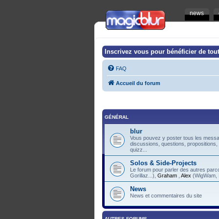
news
Inscrivez vous pour bénéficier de tout
FAQ
Accueil du forum
GÉNÉRAL
blur
Vous pouvez y poster tous les messag
discussions, questions, propositions,
quizz...
Solos & Side-Projects
Le forum pour parler des autres pa
Gorillaz...),
Graham
,
Alex
(WigWam, F
News
News et commentaires du site
AUTRES FORUMS