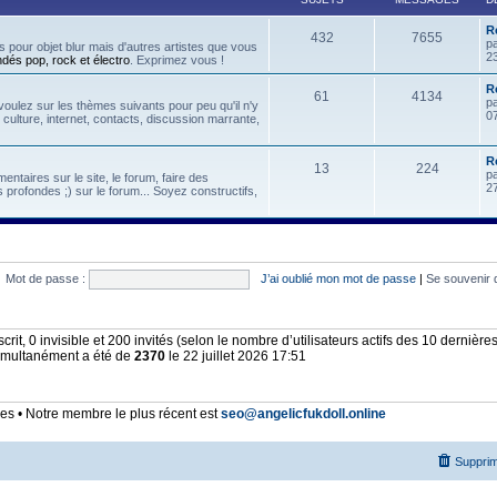
R
432
7655
p
 pour objet blur mais d'autres artistes que vous
2
ndés pop, rock et électro
. Exprimez vous !
Re
61
4134
p
oulez sur les thèmes suivants pour peu qu'il n'y
07
, culture, internet, contacts, discussion marrante,
R
13
224
p
ntaires sur le site, le forum, faire des
2
 profondes ;) sur le forum... Soyez constructifs,
Mot de passe :
J’ai oublié mon mot de passe
|
Se souvenir 
nscrit, 0 invisible et 200 invités (selon le nombre d’utilisateurs actifs des 10 dernièr
simultanément a été de
2370
le 22 juillet 2026 17:51
 • Notre membre le plus récent est
seo@angelicfukdoll.online
Supprim